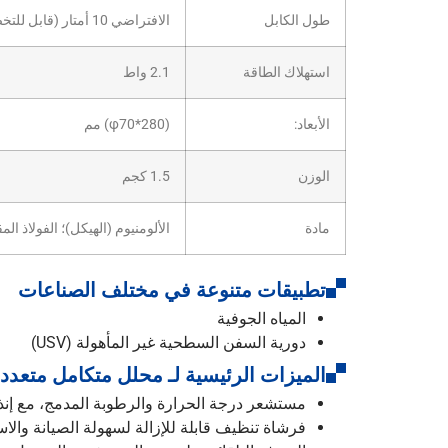
طول الكابل
الافتراضي 10 أمتار (قابل للتخصيص)
استهلاك الطاقة
2.1 واط
الأبعاد:
(φ70*280) مم
الوزن
1.5 كجم
مادة
الألومنيوم (الهيكل)؛ الفولاذ المقاوم للصدأ 
تطبيقات متنوعة في مختلف الصناعات
المياه الجوفية
دورية السفن السطحية غير المأهولة (USV)
الميزات الرئيسية لـ محلل متكامل متعدد 
مستشعر درجة الحرارة والرطوبة المدمج، مع إنذار
فرشاة تنظيف قابلة للإزالة لسهولة الصيانة والاس