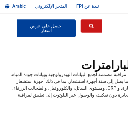
نبذة عن FPI
المتجر الإلكتروني
Arabic
احصل على عرض
أسعار
بارامترات
 مراقبة مصممة لجمع البيانات الهيدرولوجية وبيانات جودة المياه.
ما يصل إلى ستة أجهزة استشعار، بما في ذلك أجهزة استشعار
الأكسجين المذاب، ودرجة الحموضة، والتوصيلية، والعكارة، و ORP، ومستوى السائل، والكلوروفيل، والطحالب الزرقاء.
عايرة دون تفكيك، والوصول عبر البلوتوث إلى تطبيق لمراقبة