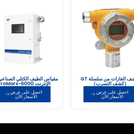
كاشف الغازات من سلسلة GT
مقياس الطيف الكتلي الصناعي
（كشف التسرب）
الإنترنت roMars-6000
ProMars-6000
احصل على عرض
احصل على عرض
الأسعار الآن
الأسعار الآن