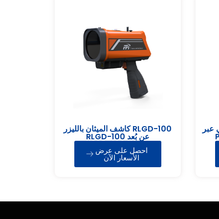
 عبر
RLGD-100 كاشف الميثان بالليزر
P
عن بُعد RLGD-100
احصل على عرض
الأسعار الآن