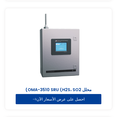
محلل OMA-3510 SRU (H2S، SO2)
احصل على عرض الأسعار الآن