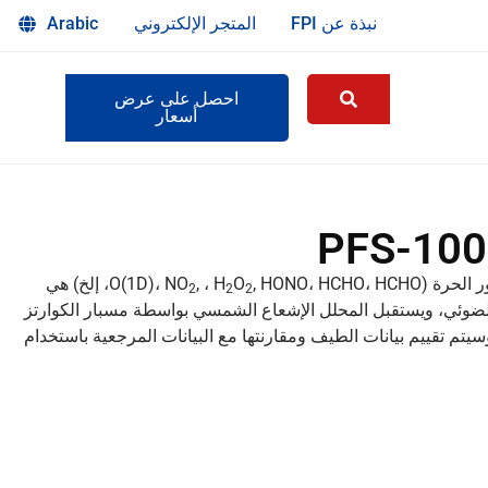
نبذة عن FPI
المتجر الإلكتروني
Arabic
احصل على عرض
أسعار
O(1D)، NO
O
, ، H
, HONO، HCHO، HCHO، إلخ) هي
2
2
2
لضوئي، ويستقبل المحلل الإشعاع الشمسي بواسطة مسبار الكوارتز
يتم تقييم بيانات الطيف ومقارنتها مع البيانات المرجعية باستخدام