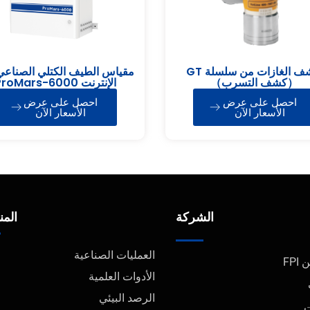
كاشف الغازات من سلسلة GT
مقياس الطيف الكتلي الصناعي
（كشف التسرب）
الإنترنت roMars-6000
ProMars-6000
احصل على عرض
احصل على عرض
الأسعار الآن
الأسعار الآن
الشركة
المن
العمليات الصناعية
FPI
الأدوات العلمية
الرصد البيئي
ت