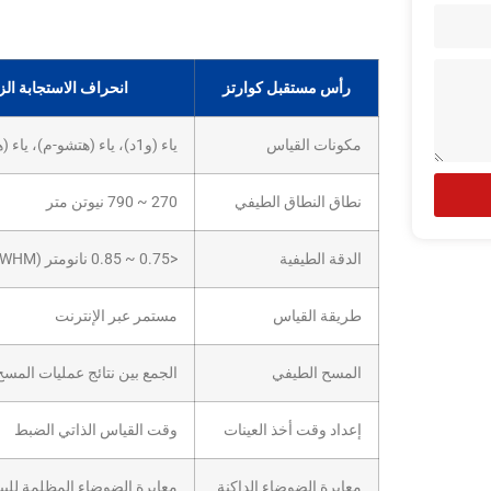
رأس مستقبل كوارتز
انحراف الاستجابة الزاوية في حدود ±5% في كل ات
مكونات القياس
ياء (و1د)، ياء (هتشو-م)، ياء (هتشو-م)، ياء (هتشو-ر)، ياء (هونو)، ياء (هونو)، ياء (هونو-م)، ياء (هونو-ر)
نطاق النطاق الطيفي
270 ~ 790 نيوتن متر
الدقة الطيفية
<0.75 ~ 0.85 نانومتر (FWHM)
طريقة القياس
مستمر عبر الإنترنت
المسح الطيفي
الجمع بين نتائج عمليات المس
إعداد وقت أخذ العينات
وقت القياس الذاتي الضبط
معايرة الضوضاء الداكنة
معايرة الضوضاء المظلمة للبيا