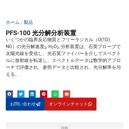
ホーム
/
製品
PFS-100 光分解分析装置
いくつかの臨界反応物質とフリーラジカル（O(1D)、
NO）の光分解速度
, H
O
, 分析装置は、石英プローブで
2
2
2
太陽光線を受信し、光石英ファイバーを介してスペクト
ルに放射線を転送し、スペクトルデータは数学的アプロ
ーチで評価され、参照データと比較され、光分解率を与
える。.
お問い合わせ
オンラインチャット
説明