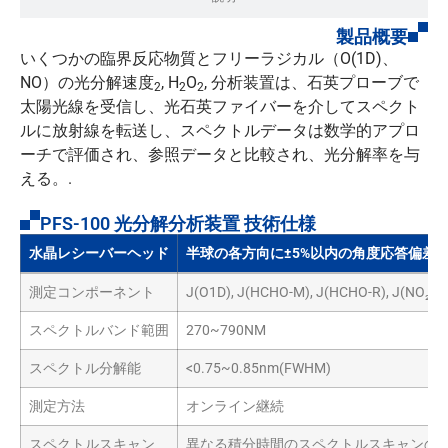
製品概要
いくつかの臨界反応物質とフリーラジカル（O(1D)、
NO）の光分解速度
, H
O
, 分析装置は、石英プローブで
2
2
2
太陽光線を受信し、光石英ファイバーを介してスペクト
ルに放射線を転送し、スペクトルデータは数学的アプロ
ーチで評価され、参照データと比較され、光分解率を与
える。.
PFS-100 光分解分析装置 技術仕様
水晶レシーバーヘッド
半球の各方向に±5%以内の角度応答偏差（2
測定コンポーネント
J(O1D), J(HCHO-M), J(HCHO-R), J(NO₂), J
スペクトルバンド範囲
270~790NM
スペクトル分解能
<0.75~0.85nm(FWHM)
測定方法
オンライン継続
スペクトルスキャン
異なる積分時間のスペクトルスキャンの