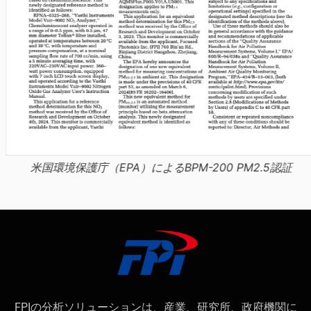
米国環境保護庁（EPA）によるBPM-200 PM2.5認証
FPIの分析ソリューションは、産業、研究所、政府機関に