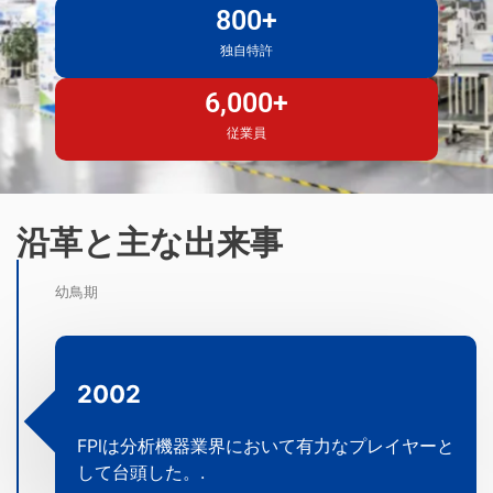
800
+
独自特許
6,000
+
従業員
沿革と主な出来事
幼鳥期
2002
FPlは分析機器業界において有力なプレイヤーと
して台頭した。.