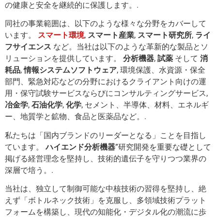
の健康と安全を継続的に保護します。.
同社の事業範囲は、以下のような様々な分野をカバーして
います。
スマート環境
,
スマート産業
,
スマート研究所
,
ライ
フサイエンス
など。当社は以下のような革新的な製品とソ
リューションを提供しています。
分析機器
,
試薬
そして
消
耗品
,
情報システムソフトウェア
, 環境保護、水資源・保全
部門、緊急対応などの分野におけるクライアント向けの運
用・保守試験サービスならびにコンサルティングサービス,
冶金学
,
石油化学
,
化学
, セメント、半導体、材料、エネルギ
ー、地質学と鉱物、食品と医薬品など。.
私たちは「国内ブランドのリーダーとなる」ことを目指し
ています。
ハイエンド分析機器
”研究開発を重要な礎として
掲げる経営理念を堅持し、技術的遺伝子を守りつつ業界の
深層で培う。.
当社は、独立して制御可能な中核技術の習得を堅持し、絶
えず「ボトルネック技術」を克服し、多領域技術プラット
フォームを構築し、現代の知能化・デジタル化の潮流に歩