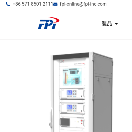
+86 571 8501 2111
fpi-online@fpi-inc.com
製品