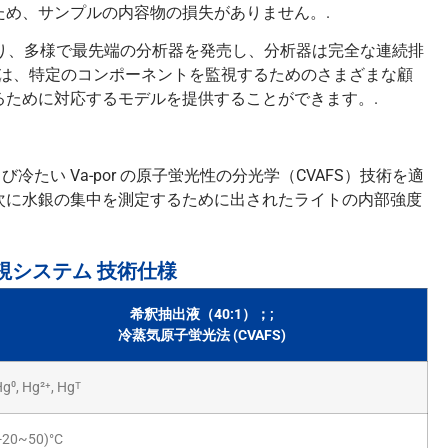
め、サンプルの内容物の損失がありません。.
により、多様で最先端の分析器を発売し、分析器は完全な連続排
Iは、特定のコンポーネントを監視するためのさまざまな顧
ために対応するモデルを提供することができます。.
）および冷たい Va-por の原子蛍光性の分光学（CVAFS）技術を適
次に水銀の集中を測定するために出されたライトの内部強度
銀監視システム 技術仕様
希釈抽出液（40:1）；;
冷蒸気原子蛍光法 (CVAFS)
g⁰, Hg²⁺, Hgᵀ
-20~50)°C