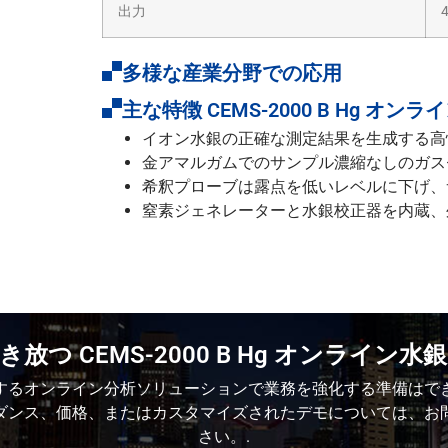
出力
多様な産業分野での応用
主な特徴 CEMS-2000 B Hg オ
イオン水銀の正確な測定結果を生成する高
金アマルガムでのサンプル濃縮なしのガス
希釈プローブは露点を低いレベルに下げ、
窒素ジェネレーターと水銀校正器を内蔵、
放つ CEMS-2000 B Hg オンライン
するオンライン分析ソリューションで業務を強化する準備はで
ダンス、価格、またはカスタマイズされたデモについては、お
さい。.