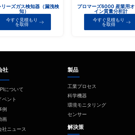
シリーズガス検知器（漏洩検
プロマーズ6000 産業用
知）
イン質量分析計
今すぐ見積もり
今すぐ見積もり
を取得
を取得
会社
製品
工業プロセス
FPIについて
科学機器
イベント
環境モニタリング
事例
センサー
動画
解決策
会社ニュース