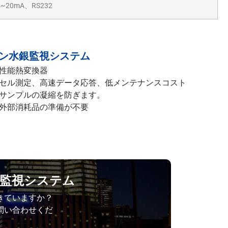
4~20mA、RS232
ンライン水銀監視システム
性能熱変換器
セル測定、高速データ応答、低メンテナンスコスト
サンプルの凝縮を防ぎます。
外部消耗品の準備が不要
水銀監視システム
きていますか？
問い合わせくだ