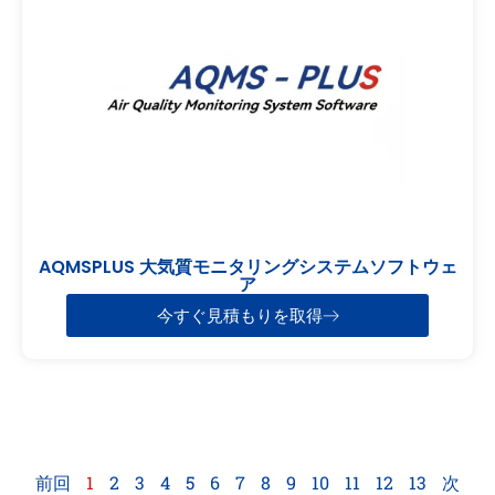
AQMSPLUS 大気質モニタリングシステムソフトウェ
ア
今すぐ見積もりを取得
前回
1
2
3
4
5
6
7
8
9
10
11
12
13
次