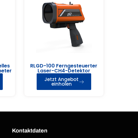
lles
RLGD-100 Ferngesteuerter
meter
Laser-CH4-Detektor
Jetzt Angebot
einholen
Kontaktdaten