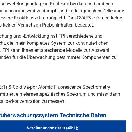
schwefelungsanlage in Kohlekraftwerken und anderen
Rauchgasprobe wird verdampft und in der optischen Zelle ohne
bessere Reaktionszeit ermöglicht. Das CVAFS erfordert keine
keinen Verlust von Probeninhalten bedeutet.
schung und -Entwicklung hat FPI verschiedene und
, die in ein komplettes System zur kontinuierlichen
. FPI kann Ihnen entsprechende Modelle zur Auswahl
Kunden für die Überwachung bestimmter Komponenten zu
0:1) & Cold Va-por Atomic Fluorescence Spectrometry
mittiert ein elementspezifisches Spektrum und misst dann
cksilberkonzentration zu messen.
rüberwachungssystem Technische Daten
Verdünnungsextrakt (40:1);