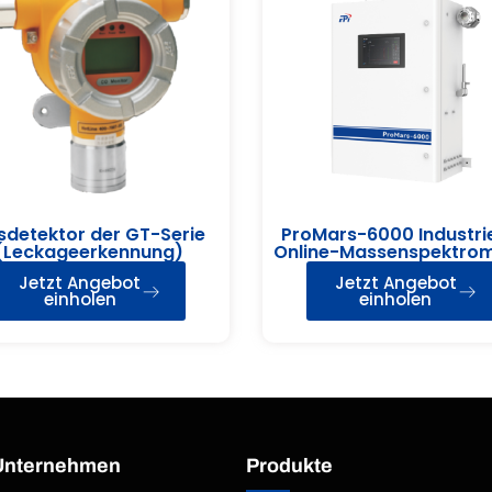
detektor der GT-Serie
ProMars-6000 Industrie
(Leckageerkennung)
Online-Massenspektro
Jetzt Angebot
Jetzt Angebot
einholen
einholen
Unternehmen
Produkte