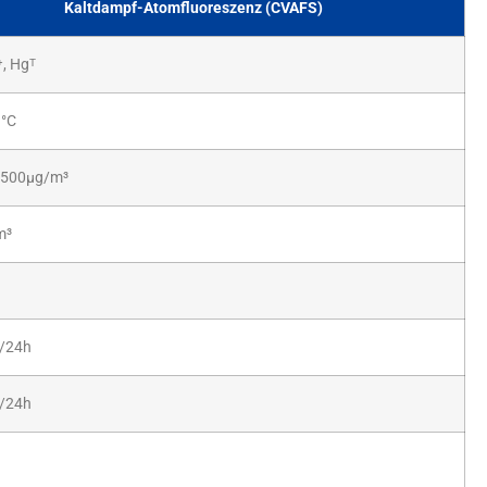
Kaltdampf-Atomfluoreszenz (CVAFS)
⁺, Hgᵀ
)°C
500μg/m³
m³
./24h
./24h