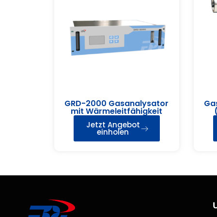
GRD-2000 Gasanalysator
Gas
mit Wärmeleitfähigkeit
Jetzt Angebot
einholen