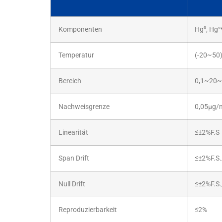
Komponenten
Hg⁰, Hg²
Temperatur
(-20~50
Bereich
0,1~20~
Nachweisgrenze
0,05μg/
Linearität
≤±2%F.S
Span Drift
≤±2%F.S
Null Drift
≤±2%F.S
Reproduzierbarkeit
≤2%