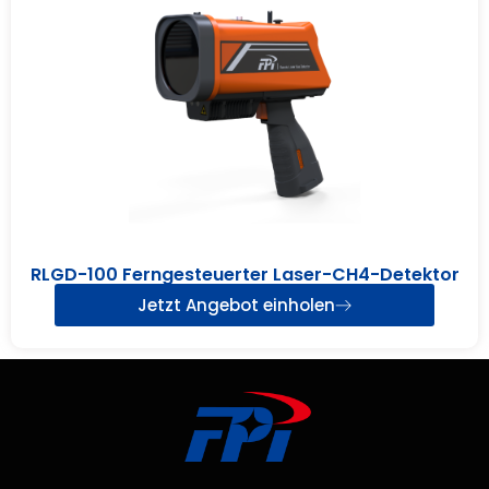
RLGD-100 Ferngesteuerter Laser-CH4-Detektor
Jetzt Angebot einholen