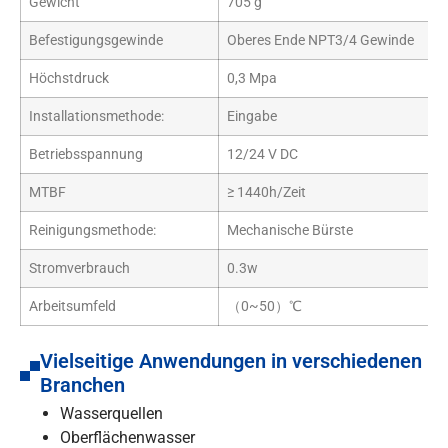
Gewicht
705 g
Befestigungsgewinde
Oberes Ende NPT3/4 Gewinde
Höchstdruck
0,3 Mpa
Installationsmethode:
Eingabe
Betriebsspannung
12/24 V DC
MTBF
≥ 1440h/Zeit
Reinigungsmethode:
Mechanische Bürste
Stromverbrauch
0.3w
Arbeitsumfeld
（0~50）℃
Vielseitige Anwendungen in verschiedenen
Branchen
Wasserquellen
Oberflächenwasser