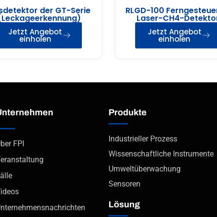
detektor der GT-Serie
RLGD-100 Ferngesteue
(Leckageerkennung)
Laser-CH4-Detekto
Jetzt Angebot
Jetzt Angebot
einholen
einholen
Unternehmen
Produkte
Industrieller Prozess
ber FPI
Wissenschaftliche Instrumente
eranstaltung
Umweltüberwachung
älle
Sensoren
ideos
Lösung
nternehmensnachrichten