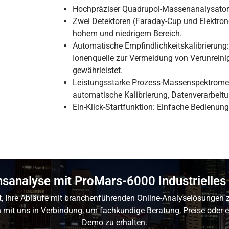
Hochpräziser Quadrupol-Massenanalysator:
Zwei Detektoren (Faraday-Cup und Elektro
hohem und niedrigem Bereich.
Automatische Empfindlichkeitskalibrierung
Ionenquelle zur Vermeidung von Verunreinig
gewährleistet.
Leistungsstarke Prozess-Massenspektrometr
automatische Kalibrierung, Datenverarbei
Ein-Klick-Startfunktion: Einfache Bedienung
onsanalyse mit ProMars-6000 Industriell
it, Ihre Abläufe mit branchenführenden Online-Analyselösungen 
h mit uns in Verbindung, um fachkundige Beratung, Preise oder e
Demo zu erhalten.