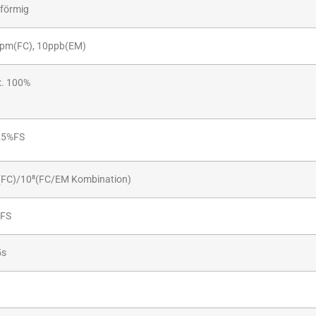
förmig
pm(FC), 10ppb(EM)
. 100%
25%FS
(FC)/10⁸(FC/EM Kombination)
FS
5s