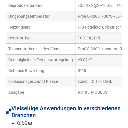
Reproduzierbarkeit
±0.5%F.S@2–100%; ±1%F
Umgebungstemperatur
ProGC-3000: −30℃~55℃Pr
Heizungsart
PID-Regelkreis, elektrische
Detektor Typ
TCD, FID, FPD
Temperaturbereich des Ofens
ProGC-3000: konstante Tem
Genauigkeit der Temperaturregelung
±0.01℃
Gehäuse Bewertung
IP65
Explosionsgeschützt Klasse
Exdep IIC T3~T5Gb
Ausgabe
RS485, MODBUS
Strom
220V AC, 800W
Vielseitige Anwendungen in verschiedenen
Größe
Branchen
ProGC-3000: 600mm×490
Öl&Gas
Gewicht
ProGC-3000: <200kgProGC-