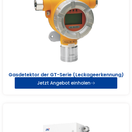
Gasdetektor der GT-Serie (Leckageerkennung)
Jetzt Angebot einholen