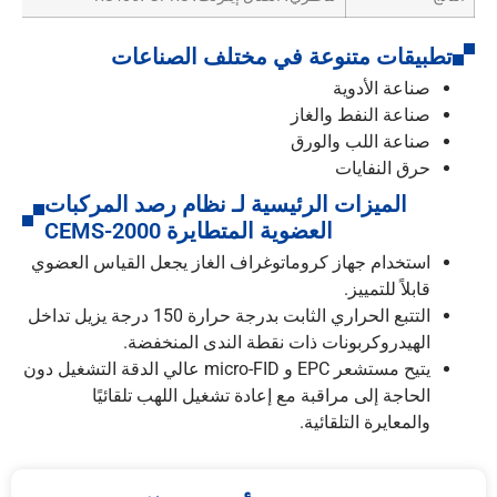
تطبيقات متنوعة في مختلف الصناعات
صناعة الأدوية
صناعة النفط والغاز
صناعة اللب والورق
حرق النفايات
الميزات الرئيسية لـ نظام رصد المركبات
العضوية المتطايرة CEMS-2000
استخدام جهاز كروماتوغراف الغاز يجعل القياس العضوي
قابلاً للتمييز.
التتبع الحراري الثابت بدرجة حرارة 150 درجة يزيل تداخل
الهيدروكربونات ذات نقطة الندى المنخفضة.
يتيح مستشعر EPC و micro-FID عالي الدقة التشغيل دون
الحاجة إلى مراقبة مع إعادة تشغيل اللهب تلقائيًا
والمعايرة التلقائية.