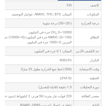
كاشف
FID
المكونات
الميثان، NMHC، THC، BTX، عوامل التوصيف
درجة الحرارة
(-20~50) درجة مئوية
CH₄: 0~10000 جزء في المليون
النطاق
NMHC: (0~100) جزء في المليون/(0~10000) جزء في المليون
البنزين: 0~1000 جزء في المليون
حد الكشف الأدنى
الميثان: 0.1 جزء في المليون
التكرار
RSD≤3%
وقت الاستجابة
200s (خط تتبع الحرارة بطول 25 مترًا)
الخطية
≤±2%F.S.
دورة التحليلات
1.5 دقيقة (قابلة للتعديل)
مصدر الطاقة
220 فولت تيار متردد/50 هرتز، 2 كيلوواط (بدون خط أخذ العينات، ضاغط)
الناتج
تناظري، اتصال إيثرنت، RS485، GPRS