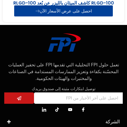
RLGD-100 كاشف الميثان بالليزر عن بُعد RLGD-100
احصل على عرض الأسعار الآن
تعمل حلول FPI التحليلية التي تقدمها FPI على تحفيز العمليات
المحسّنة بكفاءة وتعزيز الممارسات المستدامة في الصناعات
والمختبرات والهيئات الحكومية.
توصيل ابتكارات مثبتة إلى صندوق بريدك
الشركة