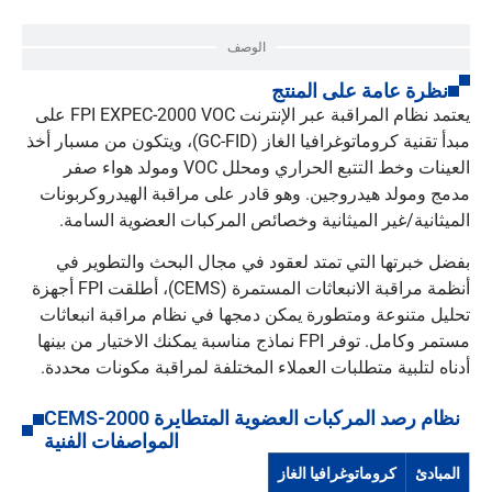
الوصف
نظرة عامة على المنتج
يعتمد نظام المراقبة عبر الإنترنت FPI EXPEC-2000 VOC على
مبدأ تقنية كروماتوغرافيا الغاز (GC-FID)، ويتكون من مسبار أخذ
العينات وخط التتبع الحراري ومحلل VOC ومولد هواء صفر
مدمج ومولد هيدروجين. وهو قادر على مراقبة الهيدروكربونات
الميثانية/غير الميثانية وخصائص المركبات العضوية السامة.
بفضل خبرتها التي تمتد لعقود في مجال البحث والتطوير في
أنظمة مراقبة الانبعاثات المستمرة (CEMS)، أطلقت FPI أجهزة
تحليل متنوعة ومتطورة يمكن دمجها في نظام مراقبة انبعاثات
مستمر وكامل. توفر FPI نماذج مناسبة يمكنك الاختيار من بينها
أدناه لتلبية متطلبات العملاء المختلفة لمراقبة مكونات محددة.
نظام رصد المركبات العضوية المتطايرة CEMS-2000
المواصفات الفنية
المبادئ
كروماتوغرافيا الغاز