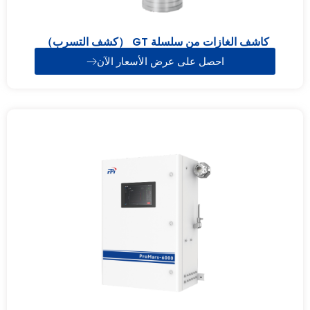
كاشف الغازات من سلسلة GT （كشف التسرب）
احصل على عرض الأسعار الآن