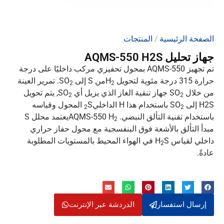
الصفحة الرئيسية
/
المنتجات
جهاز تحليل AQMS-550 H2S
تم تجهيز AQMS-550 بمحول تحفيزي مركب داخليًا على درجة
حرارة 315 درجة مئوية لتحويل H
من S إلى SO
. تمرير العينة
2
2
من خلال SO
جهاز تنقية الغاز الذي يزيل أي SO
, يتم تحويل
2
2
H2S إلى SO
باستخدام هذا H الداخلي
S المحول وقياسه
2
2
باستخدام تقنية التألق النبضي. AQMS-550 H
يعتمد محلل S
2
مبدأ التألق بالأشعة فوق البنفسجية مع محول حفاز حراري
داخلي لقياس H
S في الهواء المحيط بالمستويات المطلوبة
2
عادةً.
إرسال استفسار
الدردشة عبر الإنترنت