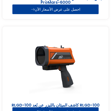
ProMars-6000
احصل على عرض الأسعار الآن
RLGD-100 كاشف الميثان بالليزر عن بُعد RLGD-100