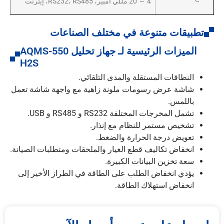
4 ～ 20 مللي أمبير، RS232، RS485، إيثرنت
تطبيقات متنوعة في مختلف الصناعات
الميزات الرئيسية لـ جهاز تحليل AQMS-550
H2S
النطاقات المستقلة والمدى التلقائي.
شاشة عرض رسومات ملونة زاهية مع واجهة شاشة تعمل
باللمس.
تشمل المخرجات المختلفة RS232 و RS485 و USB.
تشخيص مستمر للنظام مع إنذار.
تعويض درجة الحرارة والضغط.
انخفاض تكاليف قطع الغيار والملحقات ومتطلبات الصيانة.
سعة تخزين البيانات الكبيرة.
يؤدي انخفاض الطلب على الطاقة في الطراز الأخير إلى
انخفاض استهلاك الطاقة.