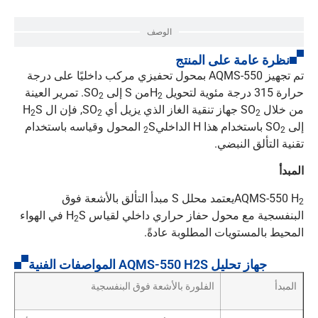
الوصف
نظرة عامة على المنتج
تم تجهيز AQMS-550 بمحول تحفيزي مركب داخليًا على درجة
حرارة 315 درجة مئوية لتحويل H
من S إلى SO
. تمرير العينة
2
2
من خلال SO
جهاز تنقية الغاز الذي يزيل أي SO
, فإن ال H
S
2
2
2
إلى SO
باستخدام هذا H الداخلي
S المحول وقياسه باستخدام
2
2
تقنية التألق النبضي.
المبدأ
AQMS-550 H
يعتمد محلل S مبدأ التألق بالأشعة فوق
2
البنفسجية مع محول حفاز حراري داخلي لقياس H
S في الهواء
2
المحيط بالمستويات المطلوبة عادةً.
جهاز تحليل AQMS-550 H2S المواصفات الفنية
المبدأ
الفلورة بالأشعة فوق البنفسجية