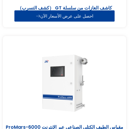
كاشف الغازات من سلسلة GT （كشف التسرب）
احصل على عرض الأسعار الآن
مقياس الطيف الكتلي الصناعي عبر الإنترنت ProMars-6000