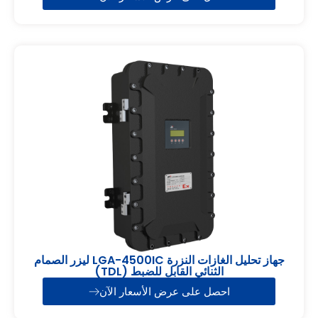
جهاز تحليل الغازات النزرة LGA-4500IC ليزر الصمام
الثنائي القابل للضبط (TDL)
احصل على عرض الأسعار الآن