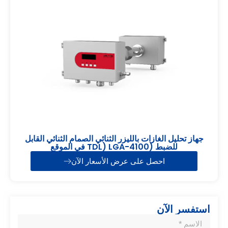
جهاز تحليل الغازات بالليزر الثنائي الصمام الثنائي القابل
للضبط (TDL) LGA-4100 في الموقع
احصل على عرض الأسعار الآن
استفسر الآن