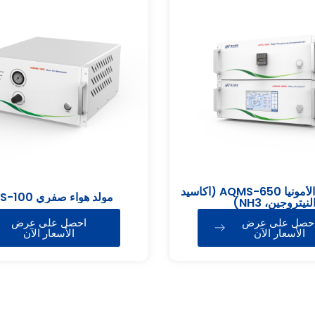
جهاز تحليل الأمونيا AQMS-650 (أكاسيد
مولد هواء صفري AQMS-100
لنيتروجين، NH3)
حصل على عرض
احصل على عرض
الأسعار الآن
الأسعار الآن