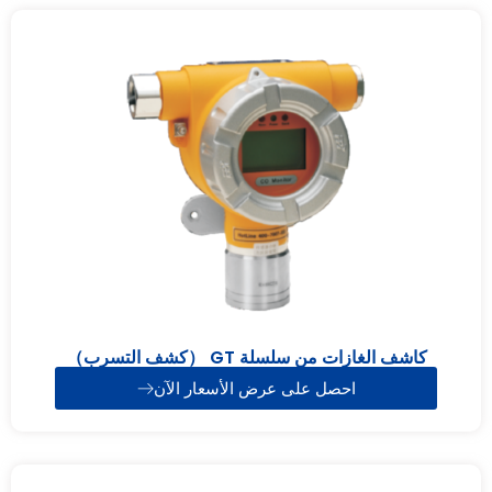
كاشف الغازات من سلسلة GT （كشف التسرب）
احصل على عرض الأسعار الآن