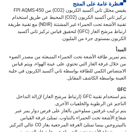
نظرة عامة على المنتج
يقيس محلل ثاني أكسيد الكربون (CO2) من FPI AQMS-450
تركيز ثاني أكسيد الكربون (CO2) المحيط عن طريق استخدام
تقنية الأشعة تحت الحمراء غير المشتتة (NDIR) مع تقنية طريقة
ارتباط مرشح الغاز (GFC) لتحقيق قياس تركيز ثاني أكسيد
الكربون بمستوى جزء من المليون.
المبدأ
يتم تمرير طاقة الأشعة تحت الحمراء المنبعثة من مصدر الضوء
من خلال غرفة الغاز التي تحتوي على عينة الهواء، ويتم قياس
الامتصاص الكمي للطاقة بواسطة ثاني أكسيد الكربون في خلية
العينة بواسطة الكاشف المقابل.
GFC
يتم استخدام تقنية GFC (ارتباط مرشح الغاز) لإزالة التداخل
الناجم عن الرطوبة والخلفيات الأخرى.
يتم تركيب غرفتين مملوءتين بالغاز على قرص دوار يمر عبر
شعاع الأشعة تحت الحمراء بالتناوب. تمتلئ غرفة القياس
بالنيتروجين بينما تمتلئ الغرفة المرجعية بغاز CO عالي التركيز.
ثم يمر شعاع الأشعة تحت الحمراء عبر خلية غاز العينة. يتم