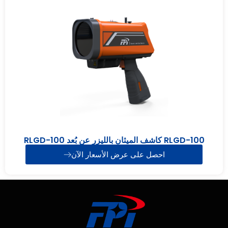
RLGD-100 كاشف الميثان بالليزر عن بُعد RLGD-100
احصل على عرض الأسعار الآن