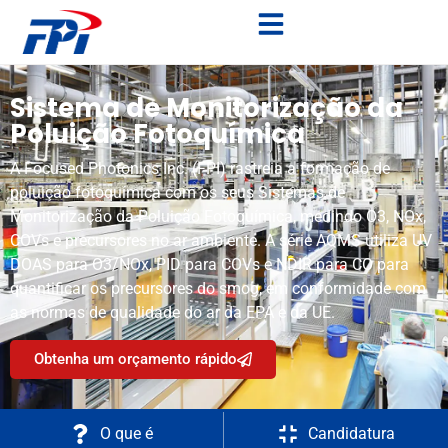
Sistema de Monitorização da
Poluição Fotoquímica
A Focused Photonics Inc. (FPI) rastreia a formação de
poluição fotoquímica com os seus Sistemas de
Monitorização da Poluição Fotoquímica, medindo O3, NOx,
COVs e precursores no ar ambiente. A série AQMS utiliza UV
DOAS para O3/NOx, PID para COVs e NDIR para CO para
quantificar os precursores do smog, em conformidade com
as normas de qualidade do ar da EPA e da UE.
Obtenha um orçamento rápido
O que é
Candidatura