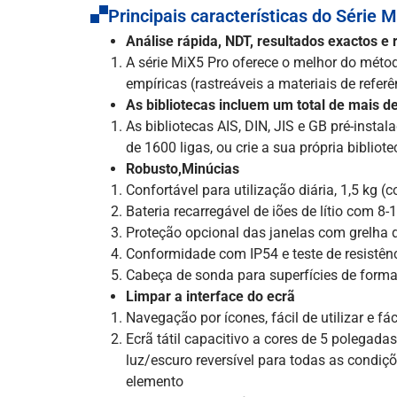
Principais características do Série M
Análise rápida, NDT, resultados exactos e 
A série MiX5 Pro oferece o melhor do métod
empíricas (rastreáveis a materiais de refer
As bibliotecas incluem um total de mais de
As bibliotecas AIS, DIN, JIS e GB pré-instal
de 1600 ligas, ou crie a sua própria bibliot
Robusto,Minúcias
Confortável para utilização diária, 1,5 kg 
Bateria recarregável de iões de lítio com 8
Proteção opcional das janelas com grelha d
Conformidade com IP54 e teste de resistên
Cabeça de sonda para superfícies de forma
Limpar a interface do ecrã
Navegação por ícones, fácil de utilizar e fá
Ecrã tátil capacitivo a cores de 5 polegad
luz/escuro reversível para todas as condiç
elemento