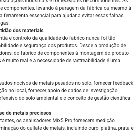
instalações industriais e fornecedores de componentes. As
a de componentes, levando à paragem da fábrica ou mesmo à
a ferramenta essencial para ajudar a evitar essas falhas
igas.
tidão dos materiais
ntia e controlo da qualidade do fabrico nunca foi tão
iabilidade e segurança dos produtos. Desde a produção de
buidores, do fabrico de componentes à montagem do produto
is é muito real e a necessidade de rastreabilidade é uma
eúdos nocivos de metais pesados no solo, fornecer feedback
ão no local, fornecer apoio de dados de investigação
fensivo do solo ambiental e o conceito de gestão científica
ise de metais preciosos
rtantes, os analisadores Mix5 Pro fornecem medição
minação do quilate de metais, incluindo ouro, platina, prata e