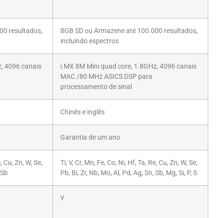
0 resultados,
8GB SD ou Armazene até 100.000 resultados,
incluindo espectros
, 4096 canais
i.MX 8M Mini quad core, 1.8GHz, 4096 canais
MAC /80 MHz ASICS DSP para
processamento de sinal
Chinês e inglês
Garantia de um ano
e, Cu, Zn, W, Se,
Ti, V, Cr, Mn, Fe, Co, Ni, Hf, Ta, Re, Cu, Zn, W, Se,
 Sb
Pb, Bi, Zr, Nb, Mo, Al, Pd, Ag, Sn, Sb, Mg, Si, P, S
Y