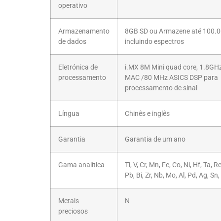
operativo
Armazenamento
8GB SD ou Armazene até 100.00
de dados
incluindo espectros
Eletrónica de
i.MX 8M Mini quad core, 1.8GHz
processamento
MAC /80 MHz ASICS DSP para
processamento de sinal
Língua
Chinês e inglês
Garantia
Garantia de um ano
Gama analítica
Ti, V, Cr, Mn, Fe, Co, Ni, Hf, Ta, R
Pb, Bi, Zr, Nb, Mo, Al, Pd, Ag, Sn,
Metais
N
preciosos