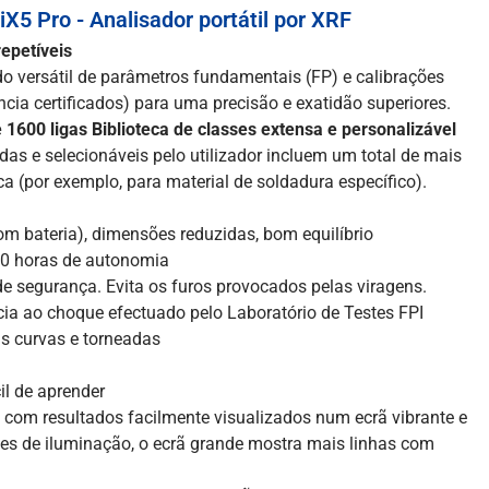
iX5 Pro - Analisador portátil por XRF
repetíveis
o versátil de parâmetros fundamentais (FP) e calibrações
ência certificados) para uma precisão e exatidão superiores.
 1600 ligas Biblioteca de classes extensa e personalizável
adas e selecionáveis pelo utilizador incluem um total de mais
eca (por exemplo, para material de soldadura específico).
(com bateria), dimensões reduzidas, bom equilíbrio
-10 horas de autonomia
e segurança. Evita os furos provocados pelas viragens.
cia ao choque efectuado pelo Laboratório de Testes FPI
s curvas e torneadas
cil de aprender
as com resultados facilmente visualizados num ecrã vibrante e
ões de iluminação, o ecrã grande mostra mais linhas com