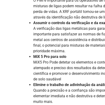
O PMI é importante para os operadores de 
misturas de ligas podem resultar na falh
perda de vidas. A XRF portátil tornou-se um
através da identificação não destrutiva de l
Assumir o controlo da verificação e da exa
A verificação das ligas metálicas para gara
importante para satisfazer as normas de f
metal aos centros de assistência e distri
final, o potencial para misturas de materia
prioridade máxima.
MiX 5 Pro para solo
MiX5 Pro Pode detetar os elementos e cont
atempado e preciso dos resultados da deteç
científica e promover o desenvolvimento ino
de solo saudável
Elimine o trabalho de adivinhação da anál
Quando a precisão e a confiança são impo
elementar imediata e não destrutiva e deter
muito mais.