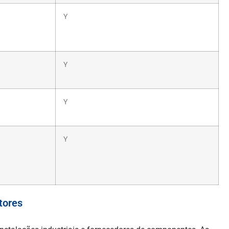
Y
Y
Y
Y
tores