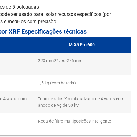
ores de 5 polegadas
de ser usado para isolar recursos específicos (por
s e medi-los com precisão.
 por XRF Especificações técnicas
MiX5 Pro 600
220 mm
91 mm
276 mm
1,5 kg (com bateria)
de 4 watts com
Tubo de raios X miniaturizado de 4 watts com
ânodo de Ag de 50 kV
Roda de filtro multiposições inteligente