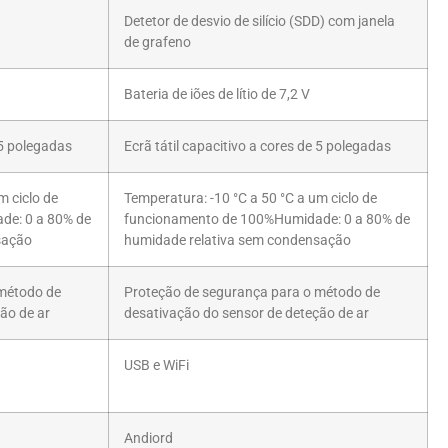
Detetor de desvio de silício (SDD) com janela
de grafeno
Bateria de iões de lítio de 7,2 V
 5 polegadas
Ecrã tátil capacitivo a cores de 5 polegadas
m ciclo de
Temperatura: -10 °C a 50 °C a um ciclo de
e: 0 a 80% de
funcionamento de 100%Humidade: 0 a 80% de
sação
humidade relativa sem condensação
método de
Proteção de segurança para o método de
ão de ar
desativação do sensor de deteção de ar
USB e WiFi
Andiord