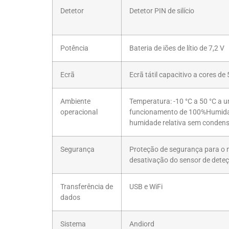
Detetor
Detetor PIN de silício
Potência
Bateria de iões de lítio de 7,2 V
Ecrã
Ecrã tátil capacitivo a cores de
Ambiente
Temperatura: -10 °C a 50 °C a u
operacional
funcionamento de 100%Humidad
humidade relativa sem conden
Segurança
Proteção de segurança para o 
desativação do sensor de deteç
Transferência de
USB e WiFi
dados
Sistema
Andiord