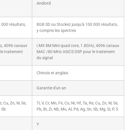
Andiord
000 résultats,
8GB SD ou Stockez jusqu'à 100 000 résultats,
y compris les spectres
Hz, 4096 canaux
i.MX 8M Mini quad core, 1.8GHz, 4096 canaux
e traitement
MAC /80 MHz ASICS DSP pour le traitement
du signal
Chinois et anglais
Garantie d'un an
Re, Cu, Zn, W, Se,
Ti, V, Cr, Mn, Fe, Co, Ni, Hf, Ta, Re, Cu, Zn, W, Se,
, Sb
Pb, Bi, Zr, Nb, Mo, Al, Pd, Ag, Sn, Sb, Mg, Si, P, S
Y