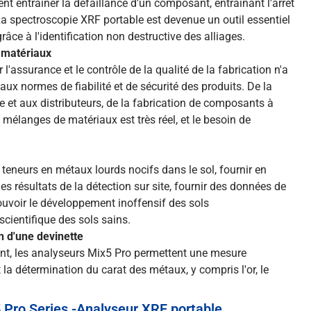
 entraîner la défaillance d'un composant, entraînant l'arrêt
 La spectroscopie XRF portable est devenue un outil essentiel
râce à l'identification non destructive des alliages.
s matériaux
 l'assurance et le contrôle de la qualité de la fabrication n'a
aux normes de fiabilité et de sécurité des produits. De la
 et aux distributeurs, de la fabrication de composants à
 mélanges de matériaux est très réel, et le besoin de
s teneurs en métaux lourds nocifs dans le sol, fournir en
s résultats de la détection sur site, fournir des données de
mouvoir le développement inoffensif des sols
cientifique des sols sains.
n d'une devinette
ent, les analyseurs Mix5 Pro permettent une mesure
la détermination du carat des métaux, y compris l'or, le
5 Pro Series -Analyseur XRF portable