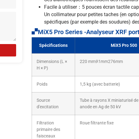
Facile à utiliser：5 pouces écran tactile cap
Un collimateur pour petites taches (en option
spécifiques (par exemple des soudures) des
MiX5 Pro Series -Analyseur XRF port
Spécifications
MiX5 Pro 500
Dimensions (L ×
220 mm
91mm
276mm
H × P)
Poids
1,5 kg (avec batterie)
Source
Tube à rayons X miniaturisé de
d'excitation
anode en Ag de 50 kV
Filtration
Roue filtrante fixe
primaire des
faisceaux