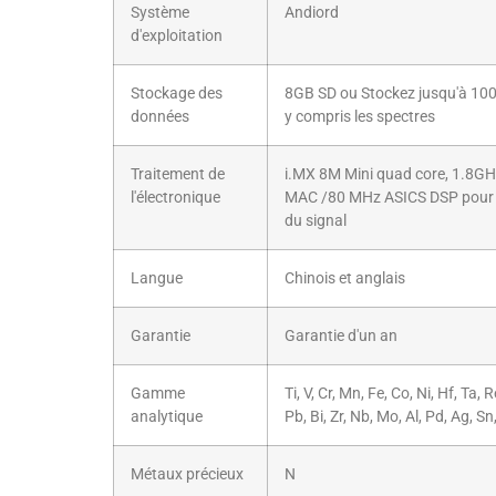
Système
Andiord
d'exploitation
Stockage des
8GB SD ou Stockez jusqu'à 100 
données
y compris les spectres
Traitement de
i.MX 8M Mini quad core, 1.8G
l'électronique
MAC /80 MHz ASICS DSP pour l
du signal
Langue
Chinois et anglais
Garantie
Garantie d'un an
Gamme
Ti, V, Cr, Mn, Fe, Co, Ni, Hf, Ta, 
analytique
Pb, Bi, Zr, Nb, Mo, Al, Pd, Ag, Sn
Métaux précieux
N