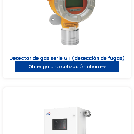
Detector de gas serie GT (detección de fugas)
Obtenga una cotización ahora