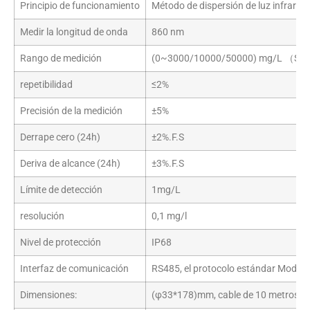
Principio de funcionamiento
Método de dispersión de luz infrarroj
Medir la longitud de onda
860 nm
Rango de medición
(0~3000/10000/50000) mg/L （Se p
repetibilidad
≤2%
Precisión de la medición
±5%
Derrape cero (24h)
±2%.F.S
Deriva de alcance (24h)
±3%.F.S
Límite de detección
1mg/L
resolución
0,1 mg/l
Nivel de protección
IP68
Interfaz de comunicación
RS485, el protocolo estándar Modbus 
Dimensiones:
(φ33*178)mm, cable de 10 metros (p