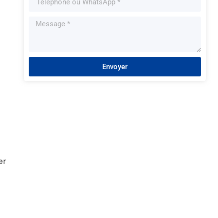
Envoyer
er