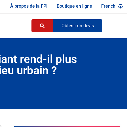
À propos de la FPI
Boutique en ligne
French
Obtenir un devis
ant rend-il plus
lieu urbain ?
s