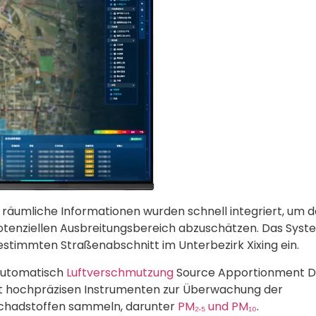
räumliche Informationen wurden schnell integriert, um 
otenziellen Ausbreitungsbereich abzuschätzen. Das Syst
stimmten Straßenabschnitt im Unterbezirk Xixing ein.
 automatisch
Luftverschmutzung
Source Apportionment 
it hochpräzisen Instrumenten zur Überwachung der
u Schadstoffen sammeln, darunter
PM₂.₅ und PM₁₀
.