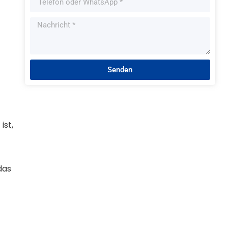
Senden
ist,
das