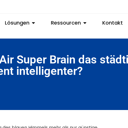
Lösungen
Ressourcen
Kontakt
ir Super Brain das städt
t intelligenter?
ng des blauen Himmels mehr als nur günstige