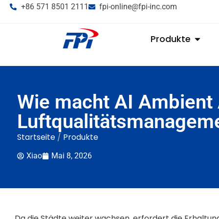
+86 571 8501 2111
fpi-online@fpi-inc.com
Produkte
Wie macht AI Ambient A
Luftqualitätsmanagemen
Startseite
/
Produkte
Xiao
Mai 8, 2026
Da die Städte weiter wachsen, erfordert die Erhaltu