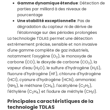
Gamme dynamique étendue
: Détection de
parties par milliard à des niveaux de
pourcentage
Une stabilité exceptionnelle
: Pas de
dégradation du capteur ni de dérive de
l'étalonnage sur des périodes prolongées
La technologie TDLAS permet une détection
extrêmement précise, sensible et non invasive
d'une gamme complète de gaz industriels,
notamment l'oxygène (O
), le monoxyde de
2
carbone (CO), le dioxyde de carbone (CO
), la
2
vapeur d'eau (H
O), le sulfure d'hydrogène (H
S),
2
2
fluorure d'hydrogène (HF), chlorure d'hydrogène
(HCl), cyanure d'hydrogène (HCN), ammoniac
(NH
), le méthane (CH
), l'acétylène (C
H
),
3
4
2
2
l'éthylène (C
H
) et l'iodure de méthyle (CH
I).
2
4
3
Principales caractéristiques de la
technologie TDLAS