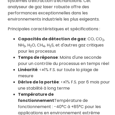
systèmes d'extraction d'échantillons. Cet
analyseur de gaz laser robuste offre des
performances exceptionnelles dans les
environnements industriels les plus exigeants.
Principales caractéristiques et spécifications :
Capacités de détection de gaz
: CO, CO
,
2
NH
, H
O, CH
, H
S, et d'autres gaz critiques
3
2
4
2
pour les processus
Temps de réponse
: Moins d'une seconde
pour un contrôle du processus en temps réel
Linéarité
: <±1% F.S. sur toute la plage de
mesure
Dérive de la portée
: <±1% F.S. par 6 mois pour
une stabilité à long terme
Température de
fonctionnement
Température de
fonctionnement : -40°C à +85°C pour les
applications en environnement extrême