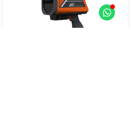
Detector láser remoto de CH4 RLGD-100
Obtenga una cotización ahora
Las soluciones analíticas de FPI catalizan eficazmente la