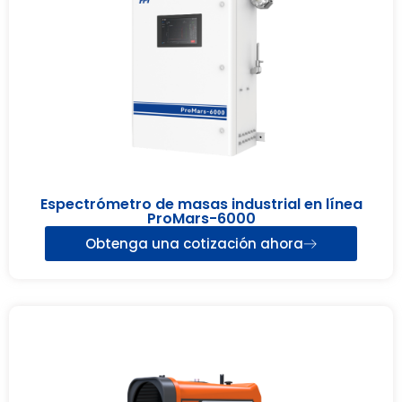
Espectrómetro de masas industrial en línea
ProMars-6000
Obtenga una cotización ahora