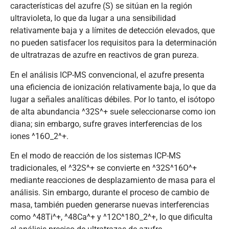
características del azufre (S) se sitúan en la región
ultravioleta, lo que da lugar a una sensibilidad
relativamente baja y a límites de detección elevados, que
no pueden satisfacer los requisitos para la determinación
de ultratrazas de azufre en reactivos de gran pureza.
En el análisis ICP-MS convencional, el azufre presenta
una eficiencia de ionización relativamente baja, lo que da
lugar a señales analíticas débiles. Por lo tanto, el isótopo
de alta abundancia ^32S^+ suele seleccionarse como ion
diana; sin embargo, sufre graves interferencias de los
iones ^16O_2^+.
En el modo de reacción de los sistemas ICP-MS
tradicionales, el ^32S^+ se convierte en ^32S^16O^+
mediante reacciones de desplazamiento de masa para el
análisis. Sin embargo, durante el proceso de cambio de
masa, también pueden generarse nuevas interferencias
como ^48Ti^+, ^48Ca^+ y ^12C^18O_2^+, lo que dificulta