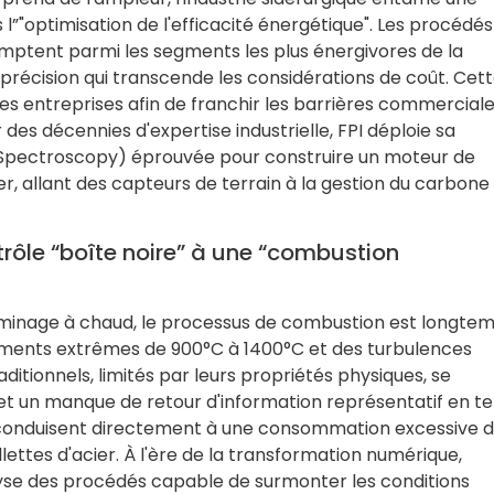
 l”"optimisation de l'efficacité énergétique". Les procédé
mptent parmi les segments les plus énergivores de la
précision qui transcende les considérations de coût. Cet
es entreprises afin de franchir les barrières commercial
 des décennies d'expertise industrielle, FPI déploie sa
 Spectroscopy) éprouvée pour construire un moteur de
, allant des capteurs de terrain à la gestion du carbone
trôle “boîte noire” à une “combustion
laminage à chaud, le processus de combustion est longte
nements extrêmes de 900°C à 1400°C et des turbulences
tionnels, limités par leurs propriétés physiques, se
et un manque de retour d'information représentatif en 
 conduisent directement à une consommation excessive 
lettes d'acier. À l'ère de la transformation numérique,
lyse des procédés capable de surmonter les conditions