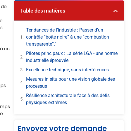
s de
Table des matières
te
es
Tendances de l'industrie : Passer d'un
contrôle “boîte noire” à une “combustion
transparente”.”
 à un
Pilotes principaux : La série LGA - une norme
industrielle éprouvée
Excellence technique, sans interférences
Mesures in situ pour une vision globale des
mps
processus
Résilience architecturale face à des défis
physiques extrêmes
temps
de
Envoyez votre demande