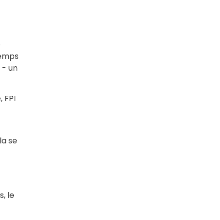
e
temps
 - un
 FPI
la se
, le