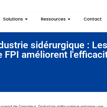
Solutions
Ressources
Contact
dustrie sidérurgique : Le
e FPI améliorent l'efficac
rend de l'ampleur, l'industrie sidérurgique entame une