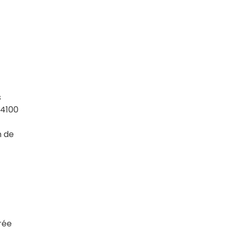
s
-4100
n de
rée