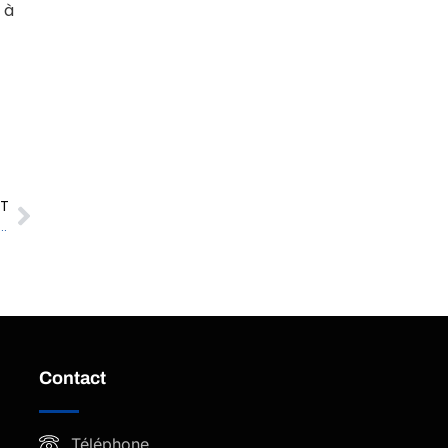
 à
NT
permet une surveillance de précision pour le contrôle des émissions industrielles
Contact
Téléphone