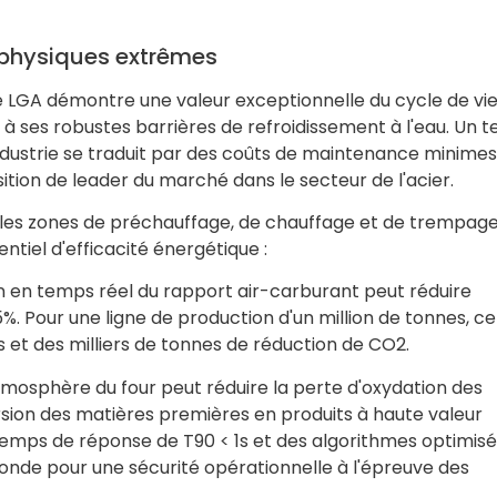
s physiques extrêmes
ie LGA démontre une valeur exceptionnelle du cycle de vi
à ses robustes barrières de refroidissement à l'eau. Un 
ndustrie se traduit par des coûts de maintenance minimes
ition de leader du marché dans le secteur de l'acier.
les zones de préchauffage, de chauffage et de trempage,
entiel d'efficacité énergétique :
on en temps réel du rapport air-carburant peut réduire
 Pour une ligne de production d'un million de tonnes, ce
s et des milliers de tonnes de réduction de CO2.
atmosphère du four peut réduire la perte d'oxydation des
ersion des matières premières en produits à haute valeur
temps de réponse de T90 < 1s et des algorithmes optimisés
conde pour une sécurité opérationnelle à l'épreuve des