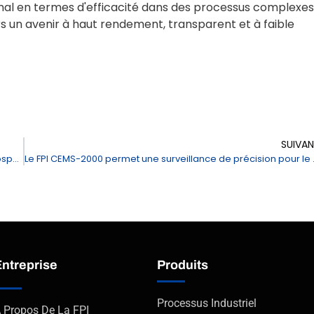
ptimal en termes d'efficacité dans des processus complexes
 un avenir à haut rendement, transparent et à faible
SUIVA
L'année du cheval : La FPI vous souhaite une année 2026 prospère
Le FPI CEMS-2000 
Entreprise
Produits
Processus Industriel
 Propos De La FPI