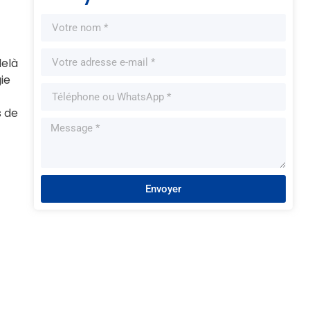
delà
ie
s de
Envoyer