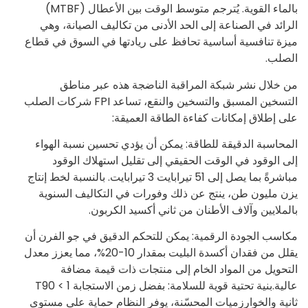
بالماء القوية. يُترجم متوسط الوقت بين الأعطال (MTBF)
الرائد في الصناعة إلى الحد الأدنى من تكاليف الصيانة، وهي
ميزة تنافسية أساسية تحافظ على ريادتها في السوق في قطاع
الصلب.
من خلال نشر شبكة المراقبة الناضجة هذه عبر مناطق
التسخين المسبق والتسخين والنقع، تساعد FPI شركات الصلب
على إطلاق إمكانات كفاءة الطاقة العميقة:
المحاسبة الدقيقة للطاقة: يمكن أن يؤدي تحسين نسبة الهواء
إلى الوقود في الوقت الحقيقي إلى تقليل استهلاك الوقود
مباشرةً بما يصل إلى 51 تيرابايت 3 تيرابايت. بالنسبة لخط إنتاج
يزن مليون طن، ينتج عن ذلك وفورات في التكاليف السنوية
بالملايين وآلاف الأطنان من ثاني أكسيد الكربون.
مكاسب الجودة الرقمية: يمكن للتحكم الدقيق في جو الفرن أن
يقلل من فقدان أكسدة البليت بمقدار 10-20%، مما يعزز معدل
التحويل من المواد الخام إلى منتجات ذات قيمة مضافة
عالية.بنية تحتية قوية للسلامة: بفضل زمن الاستجابة T90 < 1
ثانية والخوارزميات المحسّنة، يوفر النظام حماية على مستوى