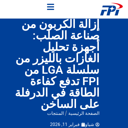
إزالة الكربون من
صناعة الصلب:
أجهزة تحليل
الغازات بالليزر من
سلسلة LGA من
FPI تدفع كفاءة
الطاقة في الدرفلة
على الساخن
الصفحة الرئيسية
/
المنتجات
شياو
فبراير 11, 2026