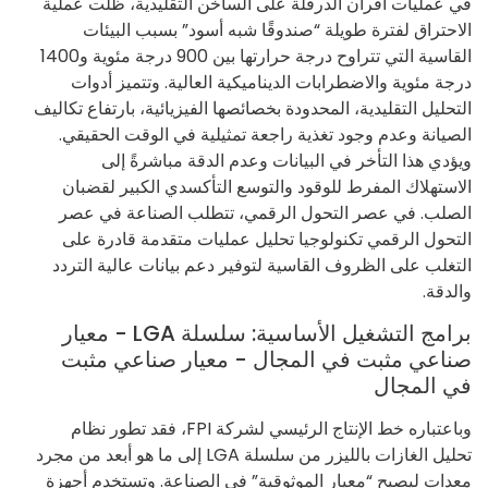
في عمليات أفران الدرفلة على الساخن التقليدية، ظلت عملية
الاحتراق لفترة طويلة “صندوقًا شبه أسود” بسبب البيئات
القاسية التي تتراوح درجة حرارتها بين 900 درجة مئوية و1400
درجة مئوية والاضطرابات الديناميكية العالية. وتتميز أدوات
التحليل التقليدية، المحدودة بخصائصها الفيزيائية، بارتفاع تكاليف
الصيانة وعدم وجود تغذية راجعة تمثيلية في الوقت الحقيقي.
ويؤدي هذا التأخر في البيانات وعدم الدقة مباشرةً إلى
الاستهلاك المفرط للوقود والتوسع التأكسدي الكبير لقضبان
الصلب. في عصر التحول الرقمي، تتطلب الصناعة في عصر
التحول الرقمي تكنولوجيا تحليل عمليات متقدمة قادرة على
التغلب على الظروف القاسية لتوفير دعم بيانات عالية التردد
والدقة.
برامج التشغيل الأساسية: سلسلة LGA - معيار
صناعي مثبت في المجال - معيار صناعي مثبت
في المجال
وباعتباره خط الإنتاج الرئيسي لشركة FPI، فقد تطور نظام
تحليل الغازات بالليزر من سلسلة LGA إلى ما هو أبعد من مجرد
معدات ليصبح “معيار الموثوقية” في الصناعة. وتستخدم أجهزة