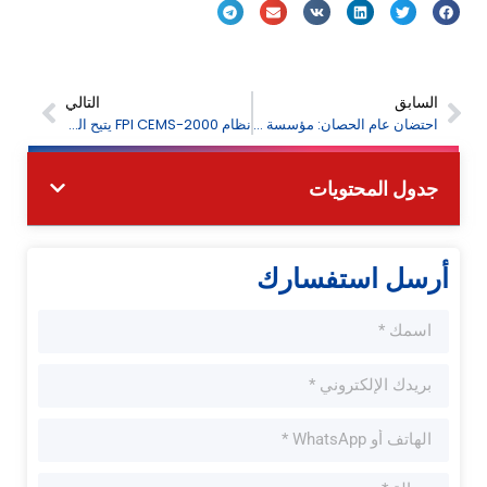
السابق
التالي
احتضان عام الحصان: مؤسسة FPI تتمنى لكم عام 2026 مزدهراً
نظام FPI CEMS-2000 يتيح المراقبة الدقيقة للتحكم في الانبعاثات الصناعية
جدول المحتويات
أرسل استفسارك