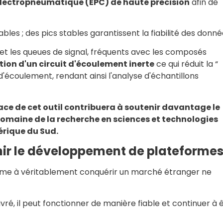
ectropneumatique (EPC) de haute précision
afin de
bles ; des pics stables garantissent la fiabilité des donné
et les queues de signal, fréquents avec les composés
ion d'un circuit d'écoulement inerte
ce qui réduit la “
t d'écoulement, rendant ainsi l'analyse d'échantillons
ace de cet outil contribuera à soutenir davantage le
domaine de la recherche en sciences et technologies
érique du Sud.
enir le développement de plateforme
amme à véritablement conquérir un marché étranger ne
livré, il peut fonctionner de manière fiable et continuer à 