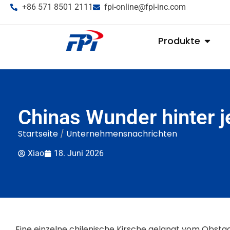
+86 571 8501 2111
fpi-online@fpi-inc.com
Produkte
Chinas Wunder hinter 
Startseite
/
Unternehmensnachrichten
Xiao
18. Juni 2026
Eine einzelne chilenische Kirsche gelangt vom Obstga