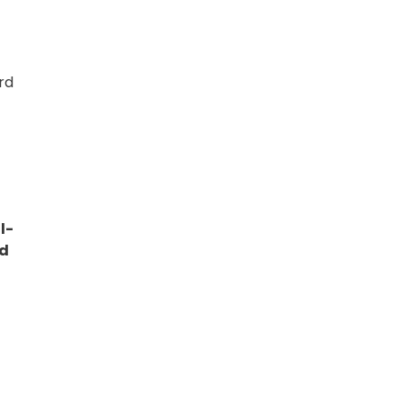
rd
l-
nd