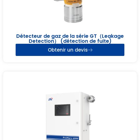
Détecteur de gaz de la série GT（Leakage
Detection） (détection de fuite)
Obtenir un devis