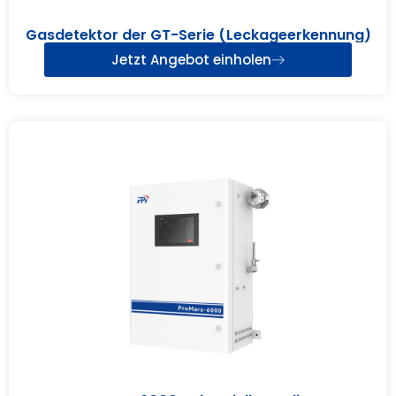
Gasdetektor der GT-Serie (Leckageerkennung)
Jetzt Angebot einholen