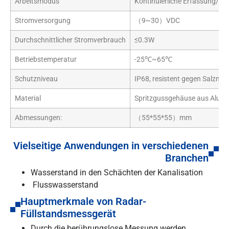
Arbeitsmodus
Kontinuierliche Erfassung/Int
Stromversorgung
（9~30）VDC
Durchschnittlicher Stromverbrauch
≤0.3W
Betriebstemperatur
-25℃~65℃
Schutzniveau
IP68, resistent gegen Salzneb
Material
Spritzgussgehäuse aus Alum
Abmessungen:
（55*55*55）mm
Vielseitige Anwendungen in verschiedenen
Branchen
Wasserstand in den Schächten der Kanalisation
Flusswasserstand
Hauptmerkmale von Radar-
Füllstandsmessgerät
Durch die berührungslose Messung werden