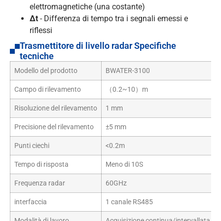
elettromagnetiche (una costante)
Δt
- Differenza di tempo tra i segnali emessi e
riflessi
Trasmettitore di livello radar Specifiche
tecniche
Modello del prodotto
BWATER-3100
Campo di rilevamento
（0.2~10）m
Risoluzione del rilevamento
1 mm
Precisione del rilevamento
±5 mm
Punti ciechi
<0.2m
Tempo di risposta
Meno di 10S
Frequenza radar
60GHz
interfaccia
1 canale RS485
Modalità di lavoro
Acquisizione continua/intervallata