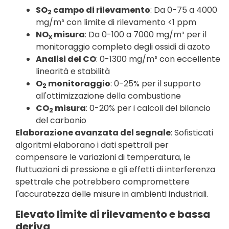
SO
campo di rilevamento
: Da 0-75 a 4000
2
mg/m³ con limite di rilevamento <1 ppm
NO
misura
: Da 0-100 a 7000 mg/m³ per il
x
monitoraggio completo degli ossidi di azoto
Analisi del CO
: 0-1300 mg/m³ con eccellente
linearità e stabilità
O
monitoraggio
: 0-25% per il supporto
2
all'ottimizzazione della combustione
CO
misura
: 0-20% per i calcoli del bilancio
2
del carbonio
Elaborazione avanzata del segnale
: Sofisticati
algoritmi elaborano i dati spettrali per
compensare le variazioni di temperatura, le
fluttuazioni di pressione e gli effetti di interferenza
spettrale che potrebbero compromettere
l'accuratezza delle misure in ambienti industriali.
Elevato limite di rilevamento e bassa
deriva