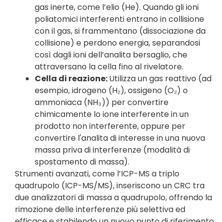
gas inerte, come l’elio (He). Quando gli ioni
poliatomici interferenti entrano in collisione
con il gas, si frammentano (dissociazione da
collisione) e perdono energia, separandosi
così dagli ioni dell’analita bersaglio, che
attraversano la cella fino al rivelatore.
Cella di reazione:
Utilizza un gas reattivo (ad
esempio, idrogeno (H₂), ossigeno (O₂) o
ammoniaca (NH₃)) per convertire
chimicamente lo ione interferente in un
prodotto non interferente, oppure per
convertire l'analita di interesse in una nuova
massa priva di interferenze (modalità di
spostamento di massa).
Strumenti avanzati, come l’ICP-MS a triplo
quadrupolo (ICP-MS/MS), inseriscono un CRC tra
due analizzatori di massa a quadrupolo, offrendo la
rimozione delle interferenze più selettiva ed
efficace e stabilendo un nuovo punto di riferimento