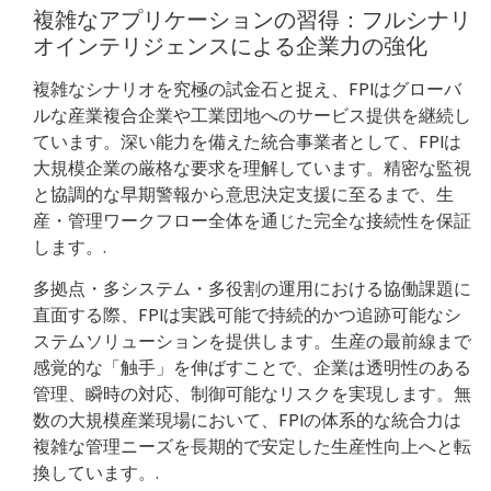
複雑なアプリケーションの習得：フルシナリ
オインテリジェンスによる企業力の強化
複雑なシナリオを究極の試金石と捉え、FPIはグローバ
ルな産業複合企業や工業団地へのサービス提供を継続し
ています。深い能力を備えた統合事業者として、FPIは
大規模企業の厳格な要求を理解しています。精密な監視
と協調的な早期警報から意思決定支援に至るまで、生
産・管理ワークフロー全体を通じた完全な接続性を保証
します。.
多拠点・多システム・多役割の運用における協働課題に
直面する際、FPIは実践可能で持続的かつ追跡可能なシ
ステムソリューションを提供します。生産の最前線まで
感覚的な「触手」を伸ばすことで、企業は透明性のある
管理、瞬時の対応、制御可能なリスクを実現します。無
数の大規模産業現場において、FPIの体系的な統合力は
複雑な管理ニーズを長期的で安定した生産性向上へと転
換しています。.