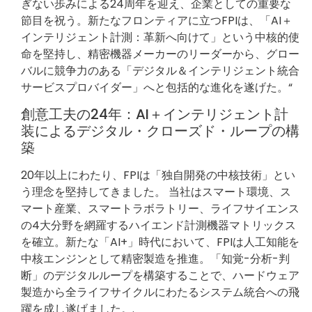
ぎない歩みによる24周年を迎え、企業としての重要な
節目を祝う。新たなフロンティアに立つFPIは、「AI＋
インテリジェント計測：革新へ向けて」という中核的使
命を堅持し、精密機器メーカーのリーダーから、グロー
バルに競争力のある「デジタル＆インテリジェント統合
サービスプロバイダー」へと包括的な進化を遂げた。“
創意工夫の24年：AI＋インテリジェント計
装によるデジタル・クローズド・ループの構
築
20年以上にわたり、FPIは「独自開発の中核技術」とい
う理念を堅持してきました。 当社はスマート環境、ス
マート産業、スマートラボラトリー、ライフサイエンス
の4大分野を網羅するハイエンド計測機器マトリックス
を確立。新たな「AI+」時代において、FPIは人工知能を
中核エンジンとして精密製造を推進。「知覚-分析-判
断」のデジタルループを構築することで、ハードウェア
製造から全ライフサイクルにわたるシステム統合への飛
躍を成し遂げました。.