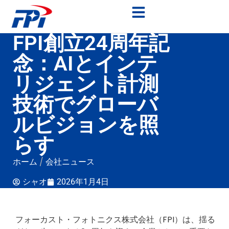
FPI創立24周年記
念：AIとインテ
リジェント計測
技術でグローバ
ルビジョンを照
らす
ホーム
/
会社ニュース
シャオ
2026年1月4日
フォーカスト・フォトニクス株式会社（FPI）は、揺る