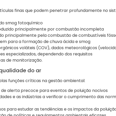
rtículas finas que podem penetrar profundamente no si
 do smog fotoquímico
roduzido principalmente por combustão incompleta
ido principalmente pela combustão de combustíveis fóss
buem para a formação de chuva ácida e smog
rgânicos voláteis (COV), dados meteorológicos (velocid
es especializados, dependendo dos requisitos
cas de monitorização.
qualidade do ar
las funções críticas na gestão ambiental:
 de alerta precoce para eventos de poluição nocivos
ridades e as indústrias a verificar o cumprimento das nor
osos para estudar as tendências e os impactos da poluiçã
ação de políticas e regulamentos ambientais eficazes