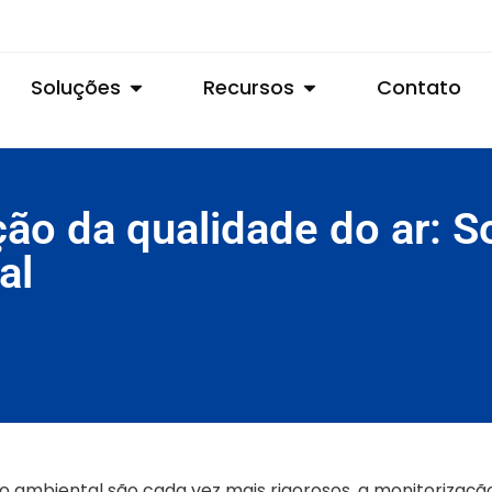
Soluções
Recursos
Contato
ão da qualidade do ar: S
al
 ambiental são cada vez mais rigorosos, a monitorizaçã