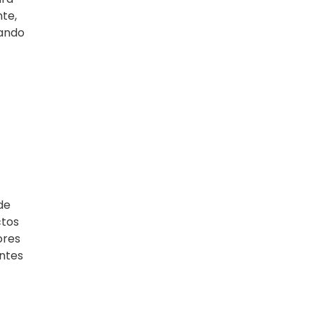
te,
tando
de
ctos
ores
ntes