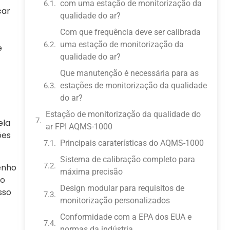
com uma estação de monitorização da
car
qualidade do ar?
Com que frequência deve ser calibrada
uma estação de monitorização da
e
qualidade do ar?
Que manutenção é necessária para as
estações de monitorização da qualidade
do ar?
Estação de monitorização da qualidade do
ela
ar FPI AQMS-1000
ões
Principais caraterísticas do AQMS-1000
Sistema de calibração completo para
enho
máxima precisão
go
Design modular para requisitos de
sso
monitorização personalizados
Conformidade com a EPA dos EUA e
normas da indústria