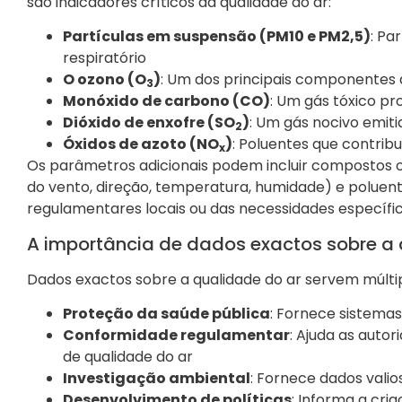
são indicadores críticos da qualidade do ar:
Partículas em suspensão (PM10 e PM2,5)
: Pa
respiratório
O ozono (O
)
: Um dos principais componentes
3
Monóxido de carbono (CO)
: Um gás tóxico p
Dióxido de enxofre (SO
)
: Um gás nocivo emit
2
Óxidos de azoto (NO
)
: Poluentes que contri
x
Os parâmetros adicionais podem incluir compostos o
do vento, direção, temperatura, humidade) e poluent
regulamentares locais ou das necessidades específi
A importância de dados exactos sobre a 
Dados exactos sobre a qualidade do ar servem múltip
Proteção da saúde pública
: Fornece sistemas
Conformidade regulamentar
: Ajuda as auto
de qualidade do ar
Investigação ambiental
: Fornece dados vali
Desenvolvimento de políticas
: Informa a cri