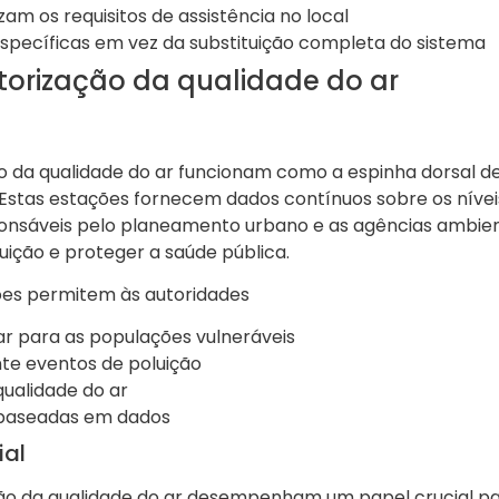
m os requisitos de assistência no local
pecíficas em vez da substituição completa do sistema
torização da qualidade do ar
 da qualidade do ar funcionam como a espinha dorsal d
 Estas estações fornecem dados contínuos sobre os nívei
ponsáveis pelo planeamento urbano e as agências ambien
uição e proteger a saúde pública.
ões permitem às autoridades
ar para as populações vulneráveis
nte eventos de poluição
 qualidade do ar
 baseadas em dados
ial
ação da qualidade do ar desempenham um papel crucial p