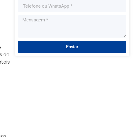
e
Enviar
s de
tais
ara