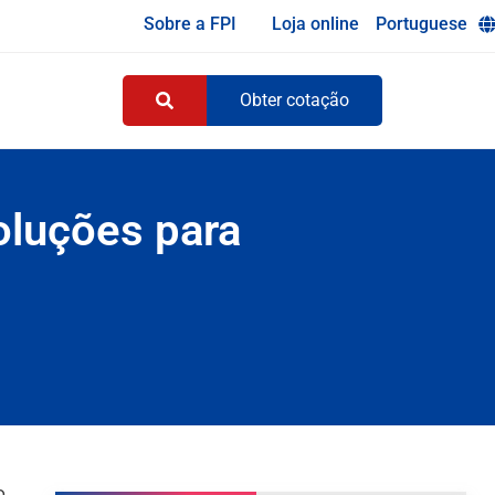
Sobre a FPI
Loja online
Portuguese
Obter cotação
oluções para
o