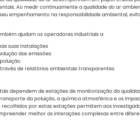
ntais. Ao medir continuamente a qualidade do ar ambien
 seu empenhamento na responsabilidade ambiental, evi
mbém ajudam os operadores industriais a:
nas suas instalações
redução das emissões
 poluição
través de relatórios ambientais transparentes
ientais dependem de estações de monitorização da qualida
 transporte da poluição, a química atmosférica e os impa
s recolhidos por estas estações permitem aos investigad
ompreender melhor as interações complexas entre difere