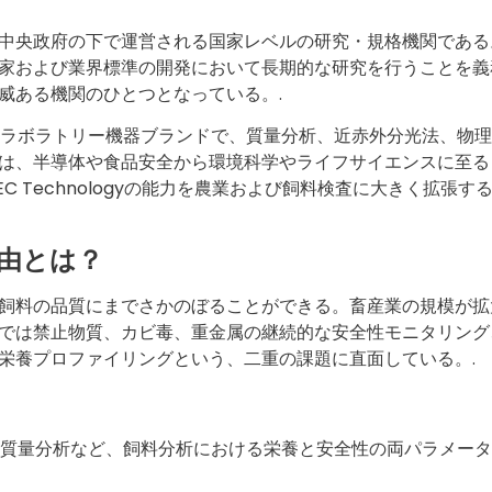
中国中央政府の下で運営される国家レベルの研究・規格機関である
家および業界標準の開発において長期的な研究を行うことを義
威ある機関のひとつとなっている。.
有するラボラトリー機器ブランドで、質量分析、近赤外分光法、物
は、半導体や食品安全から環境科学やライフサイエンスに至る
 Technologyの能力を農業および飼料検査に大きく拡張す
由とは？
飼料の品質にまでさかのぼることができる。畜産業の規模が拡
では禁止物質、カビ毒、重金属の継続的な安全性モニタリング
栄養プロファイリングという、二重の課題に直面している。.
析、質量分析など、飼料分析における栄養と安全性の両パラメー