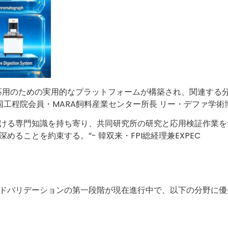
応用のための実用的なプラットフォームが構築され、関連する
工程院会員・MARA飼料産業センター所長 リー・デファ学術
学機器における専門知識を持ち寄り、共同研究所の研究と応用検証作業
ることを約束する。”- 韓双来・FPI総経理兼EXPEC
ドバリデーションの第一段階が現在進行中で、以下の分野に優