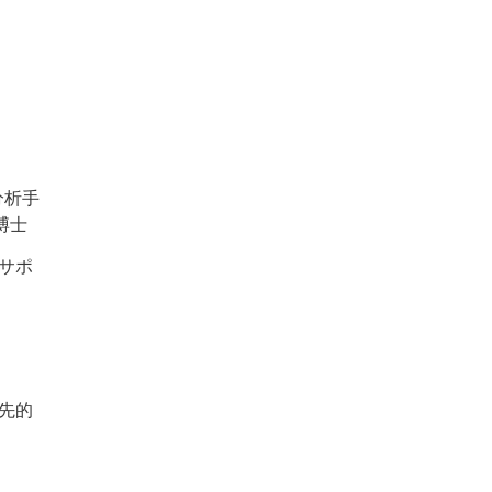
分析手
博士
をサポ
先的