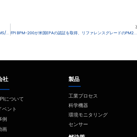
半導体製造における超微量金属分析用FPI EXPEC 7350S Plus ICP-MS/MS
FPI BPM-200が米国EPAの認証を取得、リファレンスグレードのPM2.5モニタ
会社
製品
工業プロセス
FPIについて
科学機器
イベント
環境モニタリング
事例
センサー
動画