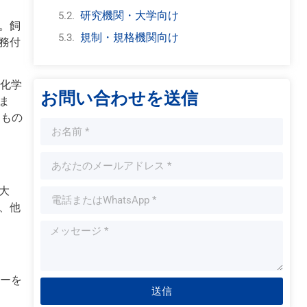
研究機関・大学向け
。飼
規制・規格機関向け
務付
理化学
お問い合わせを送信
ま
るもの
大
、他
ターを
送信