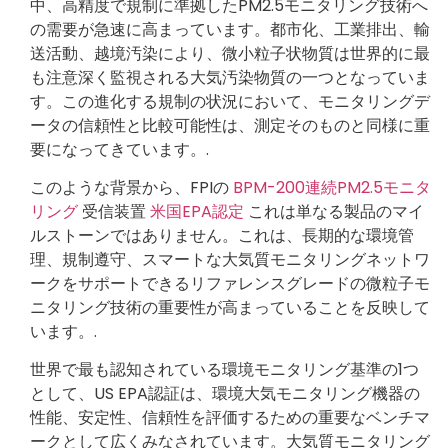
中、高精度で規制に準拠したPM2.5モニタリング技術へ
の需要が急速に高まっています。都市化、工業排出、輸
送活動、越境汚染により、微小粒子状物質は世界的に最
も注意深く監視される大気汚染物質の一つとなっていま
す。この進化する規制の状況において、モニタリングデ
ータの信頼性と比較可能性は、測定そのものと同様に重
要になってきています。.
このような背景から、FPIの
BPM-200連続PM2.5モニタ
リング
受信装置
米国EPA認定
これは単なる製品のマイ
ルストーンではありません。これは、長期的な環境管
理、規制遵守、スマートな大気質モニタリングネットワ
ークをサポートできるリファレンスグレードの微粒子モ
ニタリング技術の重要性が高まっていることを反映して
います。.
世界で最も認知されている環境モニタリング基準の1つ
として、US EPA認証は、環境大気モニタリング機器の
性能、安定性、信頼性を評価するための重要なベンチマ
ークとして広くみなされています。大気質モニタリング