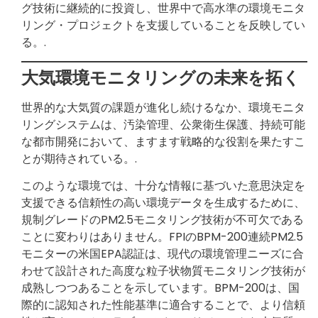
グ技術に継続的に投資し、世界中で高水準の環境モニタ
リング・プロジェクトを支援していることを反映してい
る。.
大気環境モニタリングの未来を拓く
世界的な大気質の課題が進化し続けるなか、環境モニタ
リングシステムは、汚染管理、公衆衛生保護、持続可能
な都市開発において、ますます戦略的な役割を果たすこ
とが期待されている。.
このような環境では、十分な情報に基づいた意思決定を
支援できる信頼性の高い環境データを生成するために、
規制グレードのPM2.5モニタリング技術が不可欠である
ことに変わりはありません。FPIのBPM-200連続PM2.5
モニターの米国EPA認証は、現代の環境管理ニーズに合
わせて設計された高度な粒子状物質モニタリング技術が
成熟しつつあることを示しています。BPM-200は、国
際的に認知された性能基準に適合することで、より信頼