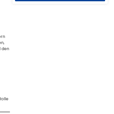
ern
en,
d den
olle