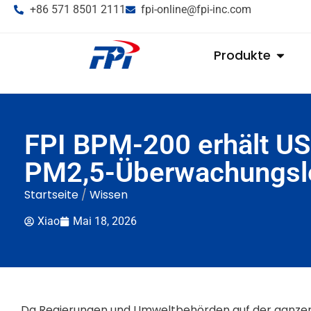
+86 571 8501 2111
fpi-online@fpi-inc.com
Produkte
FPI BPM-200 erhält US 
PM2,5-Überwachungslei
Startseite
/
Wissen
Xiao
Mai 18, 2026
Da Regierungen und Umweltbehörden auf der ganzen We