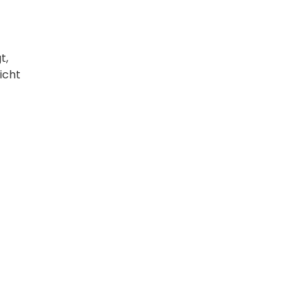
t,
icht