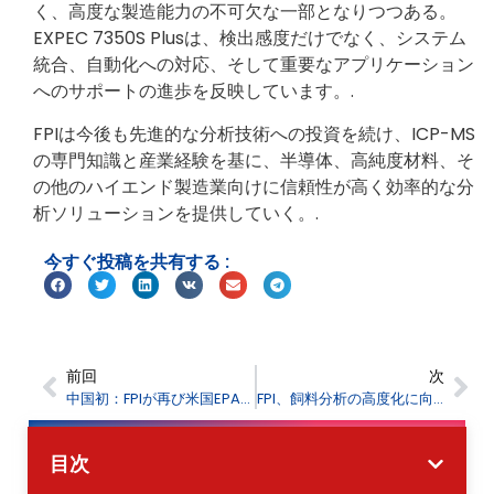
く、高度な製造能力の不可欠な一部となりつつある。
EXPEC 7350S Plusは、検出感度だけでなく、システム
統合、自動化への対応、そして重要なアプリケーション
へのサポートの進歩を反映しています。.
FPIは今後も先進的な分析技術への投資を続け、ICP-MS
の専門知識と産業経験を基に、半導体、高純度材料、そ
の他のハイエンド製造業向けに信頼性が高く効率的な分
析ソリューションを提供していく。.
今すぐ投稿を共有する :
前回
次
中国初：FPIが再び米国EPA認証を取得 - BPM-200 PM₂.₅ - BPM-200 PM₂.₅
FPI、飼料分析の高度化に向けて国立飼料研究機関と提携
目次