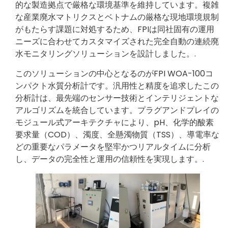
的な製造拠点で厳格な環境基準を維持しています。複雑
な産業廃水マトリクスとベトナムの厳格な現地環境規制
がもたらす課題に対処するため、FPIは同社固有の運用
ニーズに合わせてカスタマイズされた完全自動の連続廃
水モニタリングソリューションを設計しました。.
このソリューションの中心となるのがFPI WOA-100コ
ンパクト水質分析計です。汎用性と精度を追求したこの
分析計は、最先端のセンサー技術とインテリジェントな
アルゴリズムを統合しています。プラグアンドプレイの
モジュール式アーキテクチャにより、pH、化学的酸素
要求量（COD）、濁度、全懸濁物質（TSS）、導電率な
どの重要なパラメータを堅牢かつリアルタイムに分析
し、データの完全性と運用の信頼性を実現します。.