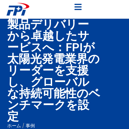
製品デリバリー
から卓越したサ
ービスへ：FPIが
太陽光発電業界の
リーダーを支援
し、グローバル
な持続可能性のベ
ンチマークを設
定
ホーム
/
事例