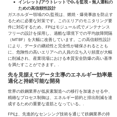
インレット/アウトレットでO₂を監視 - 無人運転の
ための高信頼性設計
ガスホルダー領域のO₂監視は、燃焼・爆発事故を防止す
るために必要な対策です。このエリアのモニタリング要
件に対応するため、FPIはモジュール式でメンテナンス
フリーの設計を採用し、過酷な環境下での平均故障間隔
（MTBF）を大幅に改善しています。この高信頼性設計
により、データの継続性と完全性が確保されるととも
に、危険性の高いエリアへの人員の立ち入り頻度が大幅
に削減され、産業現場における本質安全防爆の高い基準
を満たすことができます。.
先を見据えてデータ主導のエネルギー効率最
適化と持続可能な開発
世界の鉄鋼業界が低炭素製造への移行を加速させる中、
精緻なプロセス制御は、エネルギー節約と排出削減を達
成するための重要な道筋となっている。.
FPIは、先進的なセンシング技術を通じて鉄鋼業界の持