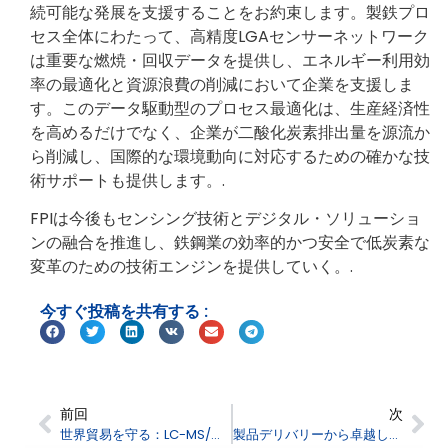
続可能な発展を支援することをお約束します。製鉄プロ
セス全体にわたって、高精度LGAセンサーネットワーク
は重要な燃焼・回収データを提供し、エネルギー利用効
率の最適化と資源浪費の削減において企業を支援しま
す。このデータ駆動型のプロセス最適化は、生産経済性
を高めるだけでなく、企業が二酸化炭素排出量を源流か
ら削減し、国際的な環境動向に対応するための確かな技
術サポートも提供します。.
FPIは今後もセンシング技術とデジタル・ソリューショ
ンの融合を推進し、鉄鋼業の効率的かつ安全で低炭素な
変革のための技術エンジンを提供していく。.
今すぐ投稿を共有する :
前回
次
世界貿易を守る：LC-MS/MSの優れた性能による税関検査の強化
製品デリバリーから卓越したサービスへ：FPIが太陽光発電業界のリーダーを支援し、グローバルな持続可能性のベンチマークを設定