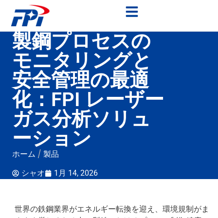
製鋼プロセスの
モニタリングと
安全管理の最適
化：FPI レーザー
ガス分析ソリュ
ーション
ホーム
/
製品
シャオ
1月 14, 2026
世界の鉄鋼業界がエネルギー転換を迎え、環境規制がま