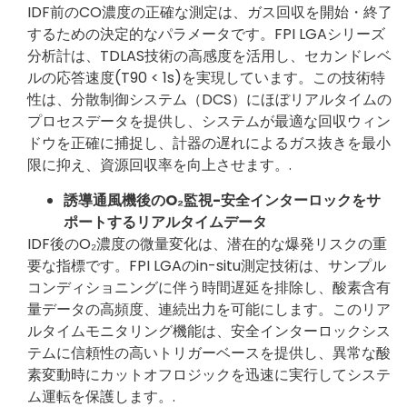
IDF前のCO濃度の正確な測定は、ガス回収を開始・終了
するための決定的なパラメータです。FPI LGAシリーズ
分析計は、TDLAS技術の高感度を活用し、セカンドレベ
ルの応答速度(T90 < 1s)を実現しています。この技術特
性は、分散制御システム（DCS）にほぼリアルタイムの
プロセスデータを提供し、システムが最適な回収ウィン
ドウを正確に捕捉し、計器の遅れによるガス抜きを最小
限に抑え、資源回収率を向上させます。.
誘導通風機後のO₂監視-安全インターロックをサ
ポートするリアルタイムデータ
IDF後のO₂濃度の微量変化は、潜在的な爆発リスクの重
要な指標です。FPI LGAのin-situ測定技術は、サンプル
コンディショニングに伴う時間遅延を排除し、酸素含有
量データの高頻度、連続出力を可能にします。このリア
ルタイムモニタリング機能は、安全インターロックシス
テムに信頼性の高いトリガーベースを提供し、異常な酸
素変動時にカットオフロジックを迅速に実行してシステ
ム運転を保護します。.