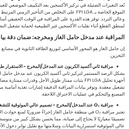
تُعد التغيرات الضئيلة في تركيز الأكسجين بعد التكييف الموضعي للع
الموقع الخاصة بـ FPI LGA على التخلص من التأخير 
وعالي التردد. توفر هذه القدرة على المراقبة في الوقت الحقيقي أساس
لمنطق القطع أثناء تقلبات الأكسجين غير الطبيعية لحماية تشغيل النظ
المراقبة عند مدخل حامل الغاز ومخرجه: ضمان دقة بيان
إن حامل الغاز هو المحور الأساسي لتوزيع الطاقة الثانوية في مصانع 
التخزين.
مراقبة ثاني أكسيد الكربون عند المدخل/المخرج - الاستقرار طو
يشكل الرصد المستمر لتركيز ثاني أكسيد الكربون عند مدخل حامل ال
أجهزة تحليل FPI LGA بثبات ممتاز طويل الأجل وقدرات
المصنع والتحكم في عمليات الاحتراق اللاحقة.
مراقبة O₂ عند المدخل/المخرج - تصميم عالي الموثوقية للتشغيل غير المراقب
عالي الموثوقية استمرارية البيانات وسلامتها مع تقليل تواتر دخول الأ