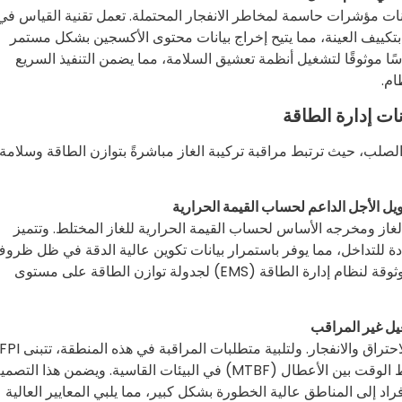
ينات مؤشرات حاسمة لمخاطر الانفجار المحتملة. تعمل تقنية القياس في
الزمني المرتبط بتكييف العينة، مما يتيح إخراج بيانات محتوى الأكسجين بشكل مستمر
ًا موثوقًا لتشغيل أنظمة تعشيق السلامة، مما يضمن التنفيذ السريع
ام.
ات إدارة الطاقة
الصلب، حيث ترتبط مراقبة تركيبة الغاز مباشرةً بتوازن الطاقة وسلامة
يل الأجل الداعم لحساب القيمة الحرارية
غاز ومخرجه الأساس لحساب القيمة الحرارية للغاز المختلط. وتتميز
 ممتازة مضادة للتداخل، مما يوفر باستمرار بيانات تكوين عالية الدقة في ظل ظرو
تشغيل معقدة. وتوفر بيانات المراقبة الدقيقة إشارات تغذية أمامية موثوقة لنظام إدارة الطاقة (EMS) لجدولة توازن الطاقة على مستوى
تعتبر مراقبة O₂ في منطقة حامل الغاز إجراءً ضروريًا لمنع حوادث الاحتراق والانفجار. ولتلبية متطلبات المراقبة في هذه المنطقة، تتبن
تصميمًا معياريًا لا يحتاج إلى صيانة، مما يحسن بشكل كبير من متوسط الوقت بين الأعطال (MTBF) في البيئات القاسية. ويضمن هذا الت
فراد إلى المناطق عالية الخطورة بشكل كبير، مما يلبي المعايير العالية