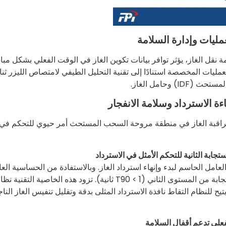
ليات وإدارة السلامة
رداد الغاز في أفران الأكسجين الأساسية (BOF) وأنظمة نقل الغاز، يؤثر توافر بيانات تكوين الغاز في الوقت الفعلي بشكل 
د وسلامة النظام. توفر FPI حلول مراقبة العمليات المخصصة استنادًا إلى تقنية التحليل الطيفي لامتصاص الليزر ث
 الاسترداد وسلامة الانفجار
دات الطاقة الحرجة في أنظمة استعادة غاز BOF، فإن مراقبة الغاز في منطقة مروحة السحب المستحث أمر حيوي للتحكم في
ابة الثانية للتحكم الأمثل في الاسترداد
لعامل الحاسم لبدء وإنهاء استرداد الغاز. وبالاستفادة من الحساسية العا
لتقنية TDLAS، تحقق أجهزة التحليل من سلسلة FPI LGA سرعة استجابة من المستوى الثاني (T90 < 1 ثانية). تزود هذه الخاصية التقنية 
ريبًا، مما يتيح للنظام التقاط نافذة الاسترداد المثلى بدقة وتقليل تنفيس الغاز النا