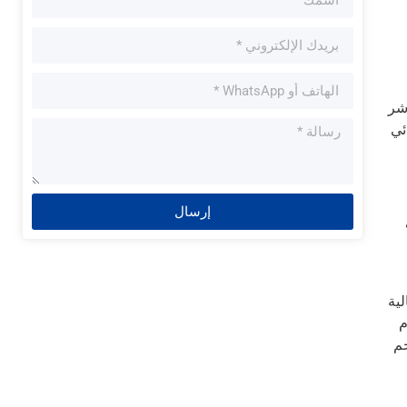
مباشر
نائي
إرسال
لية
نظام
جم