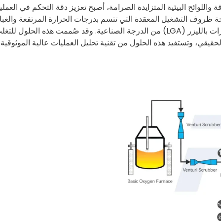
للوائح البيئية المتزايدة الصرامة، أصبح تعزيز دقة التحكم في العملي
جة ظروف التشغيل المعقدة التي تتسم بدرجات الحرارة المرتفعة والغبا
الثقيل والغازات المسببة للتآكل، أطلقت شركة FPI حلول تحليل الغازات بالليزر (LGA) من الدرجة الصناعية. وقد صُممت هذه الحلول لل
حقيقي، وتستفيد هذه الحلول من تقنية تحليل العمليات عالية الموثوقية