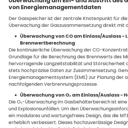
Überwachung am Ein- und Austritt des G
von Energiemanagementdaten
Der Gasspeicher ist der zentrale Knotenpunkt für die
Überwachung der Gaszusammensetzung direkt mit der 
Überwachung von CO am Einlass/Auslass - La
Brennwertberechnung
Die kontinuierliche Überwachung der CO-Konzentrati
Grundlage für die Berechnung des Brennwerts des Mi
hervorragende Langzeitstabilität und Störsicherheit
stets hochpräzise Daten zur Zusammensetzung. Gena
Energiemanagementsystem (EMS) zur Planung der anl
nachfolgenden Verbrennungsprozesse.
Überwachung von O₂ am Einlass/Auslass - Ho
Die O₂-Überwachung im Gasbehälterbereich ist ei
und Explosionsunfällen. Um den Überwachungsanford
ein modulares und wartungsfreies Design, das die 
erheblich verbessert. Dieses hochzuverlässige Design