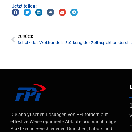
Jetzt teilen:
ZURÜCK
Ü
Die analytischen Lösungen von FPI fördern auf
V
effektive Weise optimierte Abläufe und nachhaltige
F
Praktiken in verschiedenen Branchen, Labors und