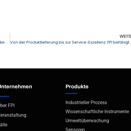
WEIT
Schutz des Welthandels: Stärkung der Zollinspektion durch die überlegene Leistung von LC-MS/MS
Von der Produktlieferung bis zur Service-
Unternehmen
Produkte
Industrieller Prozess
ber FPI
Wissenschaftliche Instrumente
eranstaltung
Umweltüberwachung
älle
Sensoren