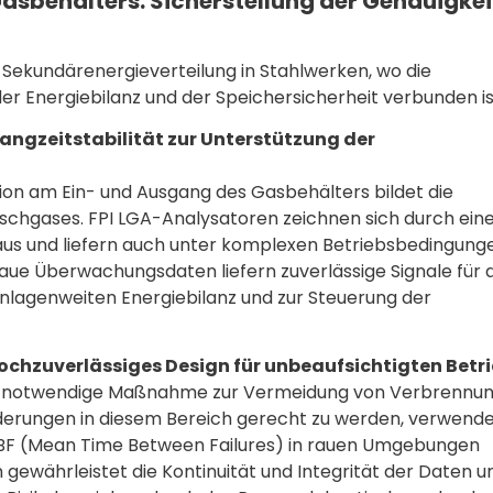
asbehälters: Sicherstellung der Genauigkei
 Sekundärenergieverteilung in Stahlwerken, wo die
Energiebilanz und der Speichersicherheit verbunden is
ngzeitstabilität zur Unterstützung der
on am Ein- und Ausgang des Gasbehälters bildet die
schgases. FPI LGA-Analysatoren zeichnen sich durch ein
 aus und liefern auch unter komplexen Betriebsbedingung
ue Überwachungsdaten liefern zuverlässige Signale für 
agenweiten Energiebilanz und zur Steuerung der
chzuverlässiges Design für unbeaufsichtigten Betr
ne notwendige Maßnahme zur Vermeidung von Verbrennu
erungen in diesem Bereich gerecht zu werden, verwende
MTBF (Mean Time Between Failures) in rauen Umgebungen
 gewährleistet die Kontinuität und Integrität der Daten u