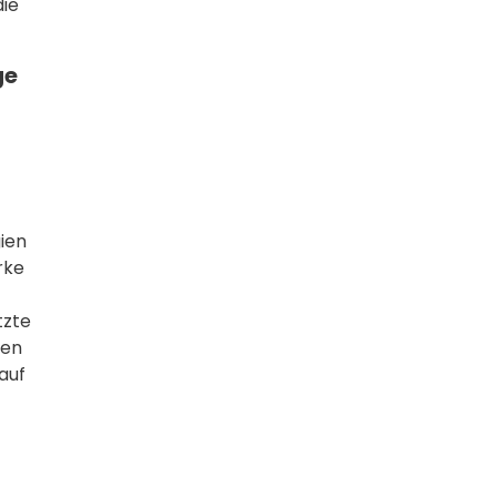
die
ge
gien
rke
tzte
men
auf