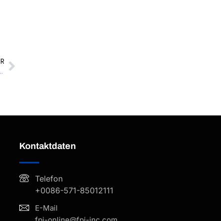
ER
Exzellenz: FPI befähigt den Marktführer der Solarindustrie, globale Nachhaltigkeitsmaßstäbe zu setzen
Kontaktdaten
Telefon
+0086-571-85012111
E-Mail
fpi-online@fpi-inc.com