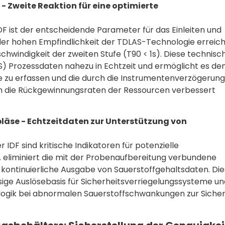
Zweite Reaktion für eine optimierte
 ist der entscheidende Parameter für das Einleiten und
er hohen Empfindlichkeit der TDLAS-Technologie erreic
hwindigkeit der zweiten Stufe (T90 < 1s). Diese technisc
S) Prozessdaten nahezu in Echtzeit und ermöglicht es d
 zu erfassen und die durch die Instrumentenverzögerung
h die Rückgewinnungsraten der Ressourcen verbessert
se - Echtzeitdaten zur Unterstützung von
DF sind kritische Indikatoren für potenzielle
GA eliminiert die mit der Probenaufbereitung verbundene
kontinuierliche Ausgabe von Sauerstoffgehaltsdaten. Di
ige Auslösebasis für Sicherheitsverriegelungssysteme un
tlogik bei abnormalen Sauerstoffschwankungen zur Siche