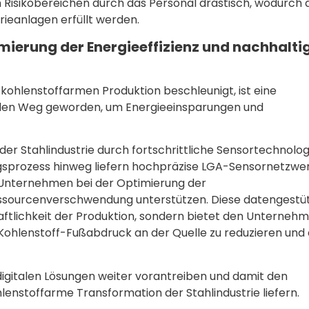
on Risikobereichen durch das Personal drastisch, wodurch 
rieanlagen erfüllt werden.
imierung der Energieeffizienz und nachhalti
 kohlenstoffarmen Produktion beschleunigt, ist eine
nden Weg geworden, um Energieeinsparungen und
 der Stahlindustrie durch fortschrittliche Sensortechnolo
ngsprozess hinweg liefern hochpräzise LGA-Sensornetzwe
 Unternehmen bei der Optimierung der
essourcenverschwendung unterstützen. Diese datengestü
aftlichkeit der Produktion, sondern bietet den Unterneh
 Kohlenstoff-Fußabdruck an der Quelle zu reduzieren und 
digitalen Lösungen weiter vorantreiben und damit den
hlenstoffarme Transformation der Stahlindustrie liefern.