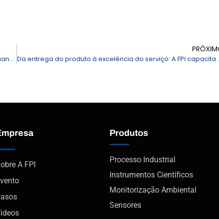
PRÓXIM
Salvaguardar o comércio global: capacitar a inspeção aduaneira com o desempenho superior da LC-MS/MS
Da entrega do produto à excelência do se
Empresa
Produtos
Processo Industrial
obre A FPI
Instrumentos Científicos
vento
Monitorização Ambiental
asos
Sensores
ídeos