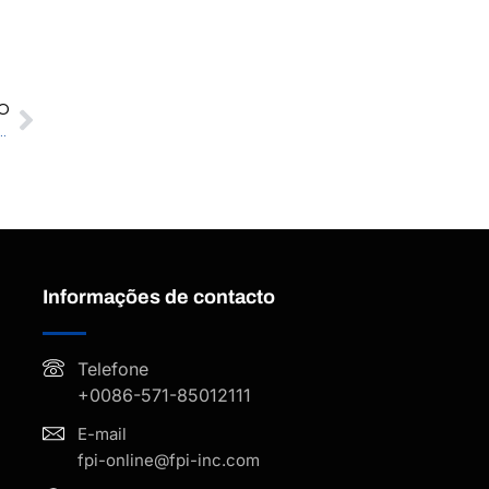
O
rviço: A FPI capacita o líder da indústria solar a estabelecer padrões globais de sustentabilidade
Informações de contacto
Telefone
+0086-571-85012111
E-mail
fpi-online@fpi-inc.com