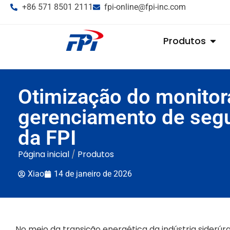
+86 571 8501 2111
fpi-online@fpi-inc.com
Produtos
Otimização do monitor
gerenciamento de segur
da FPI
Página inicial
/
Produtos
Xiao
14 de janeiro de 2026
No meio da transição energética da indústria siderú