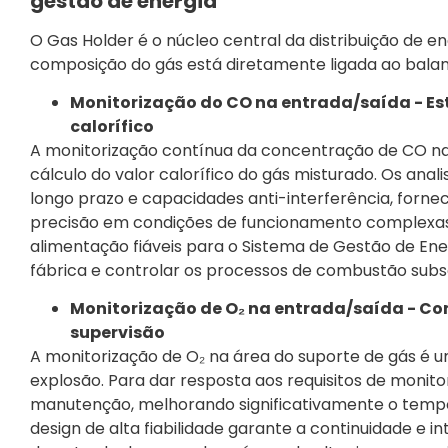
gestão de energia
O Gas Holder é o núcleo central da distribuição de e
composição do gás está diretamente ligada ao bala
Monitorização do CO na entrada/saída - Est
calorífico
A monitorização contínua da concentração de CO na 
cálculo do valor calorífico do gás misturado. Os an
longo prazo e capacidades anti-interferência, for
precisão em condições de funcionamento complexas.
alimentação fiáveis para o Sistema de Gestão de En
fábrica e controlar os processos de combustão sub
Monitorização de O₂ na entrada/saída - Co
supervisão
A monitorização de O₂ na área do suporte de gás é 
explosão. Para dar resposta aos requisitos de monit
manutenção, melhorando significativamente o tempo
design de alta fiabilidade garante a continuidade e 