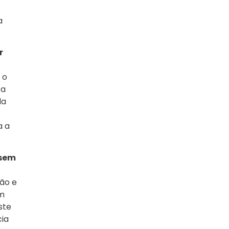
a
r
 o
 a
da
a a
 sem
ão e
em
ste
cia