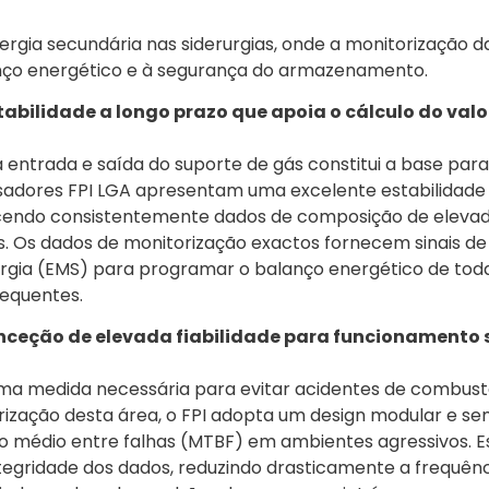
nergia secundária nas siderurgias, onde a monitorização d
nço energético e à segurança do armazenamento.
abilidade a longo prazo que apoia o cálculo do valo
entrada e saída do suporte de gás constitui a base para
alisadores FPI LGA apresentam uma excelente estabilidade
necendo consistentemente dados de composição de eleva
 Os dados de monitorização exactos fornecem sinais de
ergia (EMS) para programar o balanço energético de tod
sequentes.
nceção de elevada fiabilidade para funcionamento
uma medida necessária para evitar acidentes de combust
orização desta área, o FPI adopta um design modular e s
 médio entre falhas (MTBF) em ambientes agressivos. E
integridade dos dados, reduzindo drasticamente a frequên