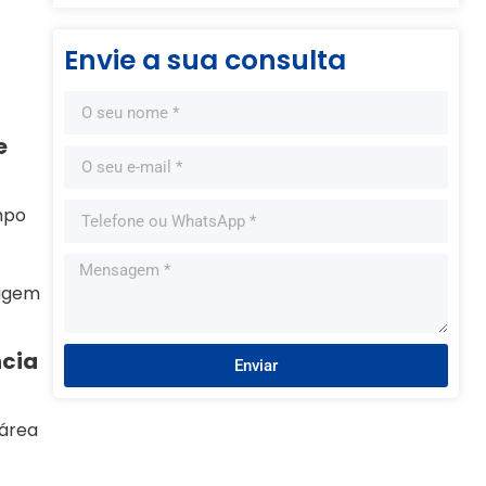
Envie a sua consulta
e
mpo
ragem
ncia
Enviar
 área