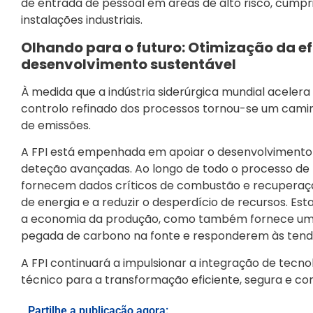
de entrada de pessoal em áreas de alto risco, cump
instalações industriais.
Olhando para o futuro: Otimização da e
desenvolvimento sustentável
À medida que a indústria siderúrgica mundial acelera
controlo refinado dos processos tornou-se um camin
de emissões.
A FPI está empenhada em apoiar o desenvolvimento s
deteção avançadas. Ao longo de todo o processo de 
fornecem dados críticos de combustão e recuperação,
de energia e a reduzir o desperdício de recursos. 
a economia da produção, como também fornece um s
pegada de carbono na fonte e responderem às tendê
A FPI continuará a impulsionar a integração de tecno
técnico para a transformação eficiente, segura e com
Partilhe a publicação agora: