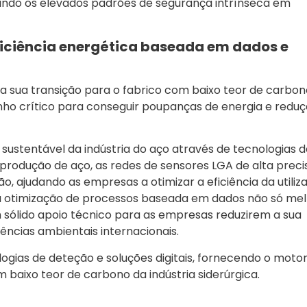
rindo os elevados padrões de segurança intrínseca em
ficiência energética baseada em dados e
 a sua transição para o fabrico com baixo teor de carbon
ho crítico para conseguir poupanças de energia e redu
ustentável da indústria do aço através de tecnologias d
produção de aço, as redes de sensores LGA de alta preci
 ajudando as empresas a otimizar a eficiência da utiliz
Esta otimização de processos baseada em dados não só me
ólido apoio técnico para as empresas reduzirem a sua
ncias ambientais internacionais.
logias de deteção e soluções digitais, fornecendo o moto
 baixo teor de carbono da indústria siderúrgica.