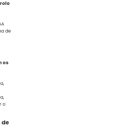
rolo
GA
ma de
m os
a,
a,
r o
 de