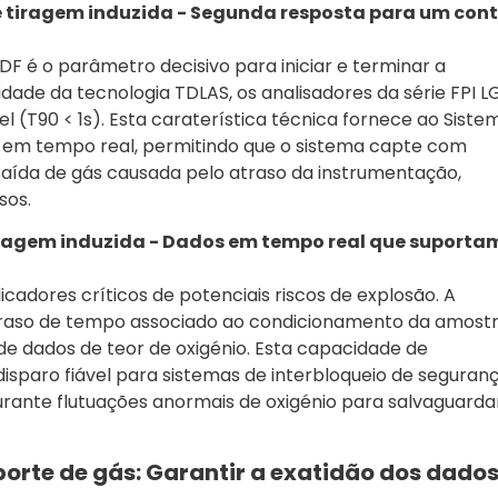
e tiragem induzida - Segunda resposta para um cont
 é o parâmetro decisivo para iniciar e terminar a
dade da tecnologia TDLAS, os analisadores da série FPI L
 (T90 < 1s). Esta caraterística técnica fornece ao Siste
e em tempo real, permitindo que o sistema capte com
 saída de gás causada pelo atraso da instrumentação,
sos.
iragem induzida - Dados em tempo real que suporta
cadores críticos de potenciais riscos de explosão. A
 atraso de tempo associado ao condicionamento da amostr
de dados de teor de oxigénio. Esta capacidade de
sparo fiável para sistemas de interbloqueio de seguranç
rante flutuações anormais de oxigénio para salvaguarda
orte de gás: Garantir a exatidão dos dados