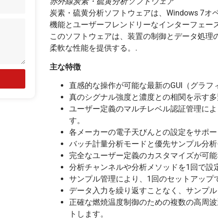
赤外線炭素・硫黄分析ソフトウェア
炭素・硫黄分析ソフトウェアは、Windows 
機能とユーザーフレンドリーなインターフェース
このソフトウェアは、装置の制御とデータ処理
柔軟な性能を提供する。.
主な特徴
直感的な操作が可能な最新のGUI（グラ
真のシグナル強度と濃度との相関を示す多
ユーザー定義のマルチレベル認証管理によ
す。
各メーカーの電子天びんとの設定をサポー
バッチ計量分析モードと優先サンプル分析
完全なユーザー定義のカスタマイズが可能
分析チャンネルや分析メソッドを1回で設
サンプル管理により、1回のセットアップ
データ入力を繰り返すことなく、サンプル
正確な燃焼温度制御のための複数の高周波
トします。