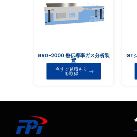
GRD-2000 熱伝導率ガス分析装
GT
置
今すぐ見積もり
を取得