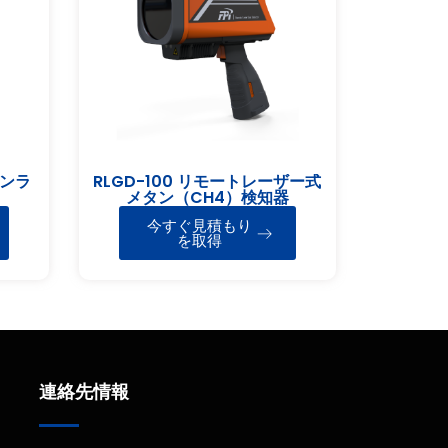
オンラ
RLGD-100 リモートレーザー式
メタン（CH4）検知器
今すぐ見積もり
を取得
連絡先情報