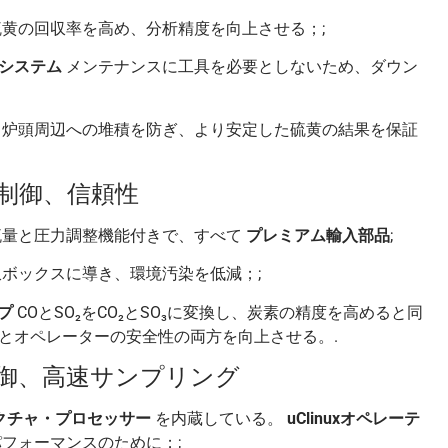
黄の回収率を高め、分析精度を向上させる；;
システム
メンテナンスに工具を必要としないため、ダウン
炉頭周辺への堆積を防ぎ、より安定した硫黄の結果を保証
、制御、信頼性
量と圧力調整機能付きで、すべて
プレミアム輸入部品
;
ボックスに導き、環境汚染を低減；;
プ
COとSO₂をCO₂とSO₃に変換し、炭素の精度を高めると同
とオペレーターの安全性の両方を向上させる。.
制御、高速サンプリング
テクチャ・プロセッサー
を内蔵している。
uClinuxオペレーテ
フォーマンスのために；;