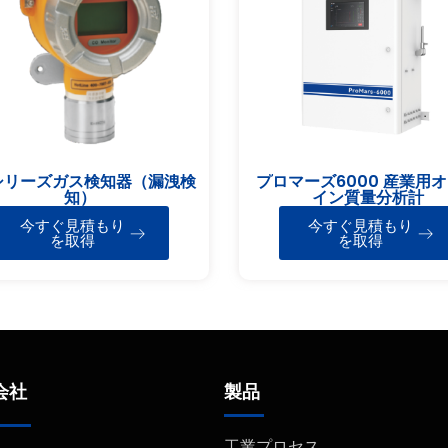
シリーズガス検知器（漏洩検
プロマーズ6000 産業用
知）
イン質量分析計
今すぐ見積もり
今すぐ見積もり
を取得
を取得
会社
製品
工業プロセス