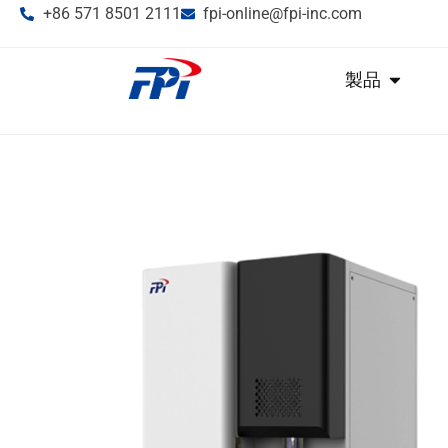
+86 571 8501 2111
fpi-online@fpi-inc.com
製品