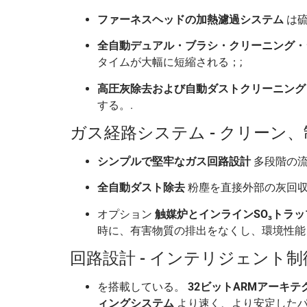
ファーネスヘッドの加熱濾過システム
は硫
全自動デュアル・ブラシ・クリーニング・
タイムが大幅に短縮される；;
高圧灰除去および自動ダストクリーニング
する。.
ガス経路システム - クリーン
シンプルで堅牢なガス回路設計
多段階の流
全自動ダスト除去
粉塵を直接外部の灰回収
オプション
触媒炉とインラインSO₃トラッ
時に、有害物質の排出をなくし、環境性能
回路設計 - インテリジェント
を搭載している。
32ビットARMアーキ
ィングシステム
より速く、より安定したパ