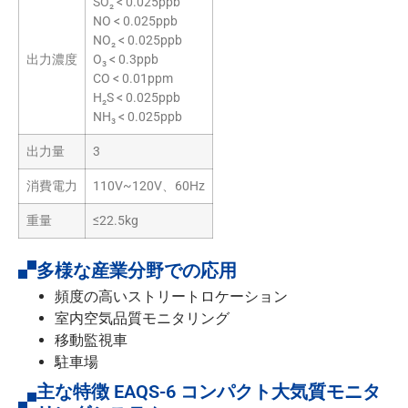
SO₂ < 0.025ppb
NO < 0.025ppb
NO₂ < 0.025ppb
出力濃度
O₃ < 0.3ppb
CO < 0.01ppm
H₂S < 0.025ppb
NH₃ < 0.025ppb
出力量
3
消費電力
110V~120V、60Hz
重量
≤22.5kg
多様な産業分野での応用
頻度の高いストリートロケーション
室内空気品質モニタリング
移動監視車
駐車場
主な特徴 EAQS-6 コンパクト大気質モニタ