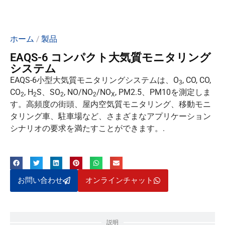
ホーム
/
製品
EAQS-6 コンパクト大気質モニタリング
システム
EAQS-6小型大気質モニタリングシステムは、O
, CO, CO,
3
CO
, H
S、SO
, NO/NO
/NO
, PM2.5、PM10を測定しま
2
2
2
2
X
す。高頻度の街頭、屋内空気質モニタリング、移動モニ
タリング車、駐車場など、さまざまなアプリケーション
シナリオの要求を満たすことができます。.
お問い合わせ
オンラインチャット
説明