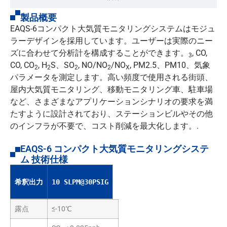
製品概要
EAQS-6コンパクト大気質モニタリングシステムはモジュ
ラーデザインを採用しています。ユーザーは実際のニー
ズに合わせて分析計を構成することができます。
, CO,
3
CO, CO
, H
S、SO
, NO/NO
/NO
, PM2.5、PM10、気象
2
2
2
2
X
パラメータを測定します。高い頻度で使用される街頭、
屋内大気質モニタリング、移動モニタリング車、駐車場
など、さまざまなアプリケーションシナリオの要求を満
たすように設計されており、ステーションビルやその他
のインフラが不要で、コスト削減を最大化します。.
EAQS-6 コンパクト大気質モニタリングシステ
ム 技術仕様
希釈出力
10 SLPM@30PSIG
露点
≤-10℃