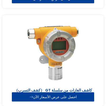
كاشف الغازات من سلسلة GT （كشف التسرب）
احصل على عرض الأسعار الآن