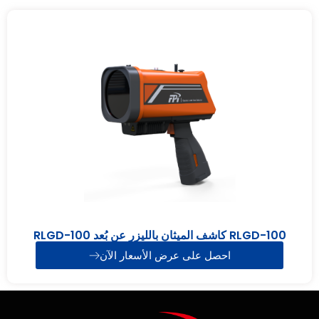
RLGD-100 كاشف الميثان بالليزر عن بُعد RLGD-100
احصل على عرض الأسعار الآن