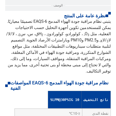
الوصف
نظرة عامة على المنتج
يتبنى نظام مراقبة جودة الهواء المدمج EAQS-6 تصميمًا معياريًا.
يمكن للمستخدمين تكوين أجهزة التحليل حسب الاحتياجات
الفعلية، مثل O
, ، كولورادو، كولورادو
, ، H
ق، س، س
, ، لا/لا/
2
2
2
3
لا
/لا
, وPM2.5 وPM10 وبارامترات الأرصاد الجوية. التصميم
X
2
لتلبية متطلبات سيناريوهات التطبيقات المختلفة، مثل مواقع
الشوارع المتكررة، ومراقبة جودة الهواء في الأماكن المغلقة،
ومركبات المراقبة المتنقلة، ومواقف السيارات، وما إلى ذلك،
والتي لا تحتاج إلى مبنى محطة أو بنى تحتية أخرى، مما يزيد من
توفير التكاليف.
نظام مراقبة جودة الهواء المدمج EAQS-6 المواصفات
الفنية
ناتج التخفيف
10 SLPM@30PSIG
نقطة الندى
≤-10℃