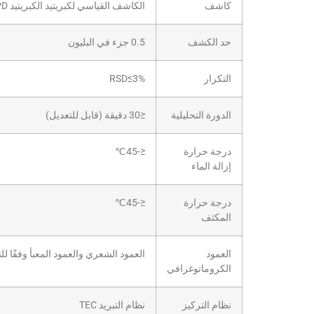
كاشف
الكاشف القياسي لكبريتيد الكبريتيد FPD
حد الكشف
0.5 جزء في البليون
التكرار
RSD≤3%
الدورة التحليلية
≤30 دقيقة (قابل للتعديل)
درجة حرارة
≤-45℃
إزالة الماء
درجة حرارة
≤-45℃
المكثف
العمود
العمود الشعري والعمود المعبأ وفقًا لل
الكروماتوغرافي
نظام التركيز
نظام التبريد TEC