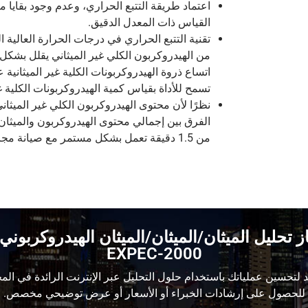
اعتماد طريقة التتبع الحراري، وعدم وجود بقايا مت
القياس ذات المعدل الدقيق.
تقنية التتبع الحراري في درجات الحرارة العالية ال
من الهيدروكربون الكلي غير الميثاني يقلل بشكل 
اتساع ذروة الهيدروكربونات الكلية غير الميثانية عا
تسمح للأداة بقياس كمية الهيدروكربونات الكلية غير
نظرًا لأن محتوى الهيدروكربون الكلي غير الميثا
الفرق بين إجمالي محتوى الهيدروكربون والميثان 
من 1.5 دقيقة تعمل بشكل مستمر مع صيانة مجانية
ز تحليل الميثان/الميثان/الميثان الهيدروكربوني
EXPEC-2000
لتحسين عملياتك باستخدام حلول التحليل عبر الإنترنت الرائدة في المج
للحصول على إرشادات الخبراء أو الأسعار أو عرض توضيحي مخصص.