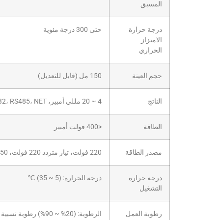
المسبق
درجة حرارة
حتى 300 درجة مئوية
الامتزاز
الحراري
حجم العينة
150 مل (قابل للتعديل)
الناتج
4 ~ 20 مللي أمبير، RS232، RS485، NET
الطاقة
<400 فولت أمبير
مصدر الطاقة
220 فولت، تيار متردد 220 فولت، 50 هرتز
درجة حرارة
درجة الحرارة: (5 ~ 35) ℃
التشغيل
رطوبة العمل
الرطوبة: (20% ~ 90%) رطوبة نسبية