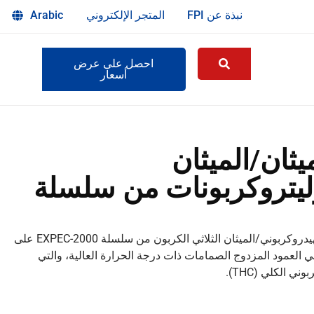
نبذة عن FPI
المتجر الإلكتروني
Arabic
احصل على عرض
أسعار
يثان/الميثان
نوليتروكربونات من سلسلة
يعتمد محلل الميثان/الميثان/الميثان الميثان/الميثان الهيدروكربوني/الميثان الثلاثي الكربون من سلسلة EXPEC-2000 على
ي العمود المزدوج الصمامات ذات درجة الحرارة العالية، والتي
ي الكلي (THC).