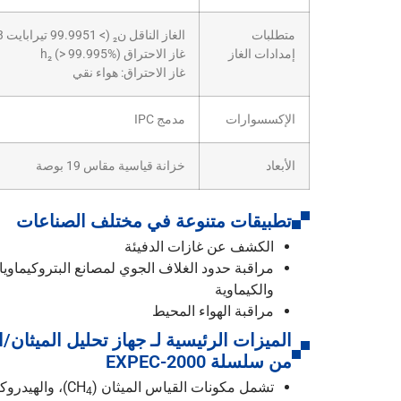
متطلبات
الغاز الناقل ن₂ (> 99.9951 تيرابايت 3 تيرابايت)
إمدادات الغاز
غاز الاحتراق h₂ (> 99.995%)
غاز الاحتراق: هواء نقي
الإكسسوارات
مدمج IPC
الأبعاد
خزانة قياسية مقاس 19 بوصة
تطبيقات متنوعة في مختلف الصناعات
الكشف عن غازات الدفيئة
مراقبة حدود الغلاف الجوي لمصانع البتروكيماوي
والكيماوية
مراقبة الهواء المحيط
الميزات الرئيسية لـ جهاز تحليل الميثان/ا
من سلسلة EXPEC-2000
تشمل مكونات القياس الميثان (CH
)، والهيدروكربون الكلي
4