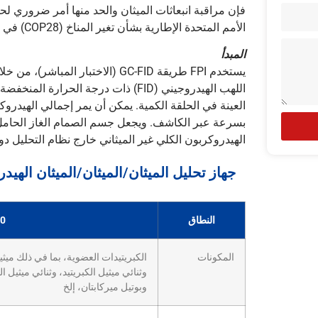
فإن مراقبة انبعاثات الميثان والحد منها أمر ضروري لح
الأمم المتحدة الإطارية بشأن تغير المناخ (COP28) في عام 2023 الأولوية لـ ‘الحد من انبعاثات الميثان’ كأحد أهدافه المهمة.
المبدأ
يستخدم FPI طريقة GC-FID (الاختبا
اللهب الهيدروجيني (FID) ذات درجة الحرا
العينة في الحلقة الكمية. يمكن أن يمر إجمالي الهيدرو
بسرعة عبر الكاشف. ويجعل جسم الصمام الغاز الحامل
الهيدروكربون الكلي غير الميثاني خارج نظام التحليل دو
النطاق
0 ~ 300 جزء في البليون (قابل للتعديل)
المكونات
الكبريتيدات العضوية، بما في ذلك ميثيل 
وثنائي ميثيل الكبريتيد، وثنائي ميثيل ال
وبوتيل ميركابتان، إلخ