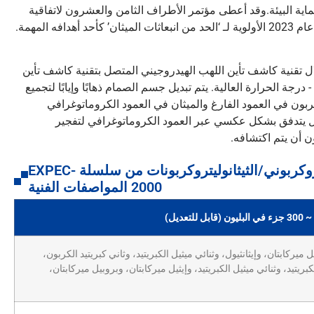
ماية البيئة.وقد أعطى مؤتمر الأطراف الثامن والعشرون لاتفاقية
ر المباشر)، من خلال تقنية كاشف تأين اللهب الهيدروجيني المتصل بتقنية كاشف تأين
رة المنخفضة - درجة الحرارة العالية. يتم تبديل جسم الصمام ذهابًا وإيابًا لتجميع
كربون في العمود الفارغ والميثان في العمود الكروماتوغرافي
 يتدفق بشكل عكسي عبر العمود الكروماتوغرافي لتفجير
ن أن يتم اكتشافه.
جهاز تحليل الميثان/الميثان/الميثان الهيدروكربوني/الثيثانوليتروكربونات من سلسلة EXPEC-
2000 المواصفات الفنية
ميركابتان، وإيثانثيول، وثنائي ميثيل الكبريتيد، وثاني كبريتيد الكربون،
كبريتيد، وثنائي ميثيل الكبريتيد، وإيثيل ميركابتان، وبروبيل ميركابتان،