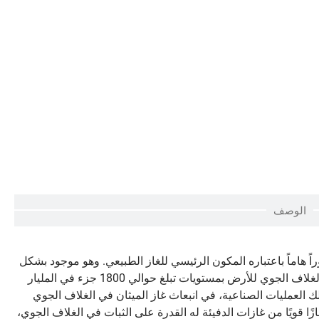
الوصف
حة يلعب دوراً هاماً باعتباره المكون الرئيسي للغاز الطبيعي. وهو موجود بشكل
طبيعي تحت الأرض وتحت قاع المحيطات، وكذلك في الغلاف الجوي للأرض بمستويات تبلغ حوالي 1800 جزء في المليار
ك العمليات الصناعية، في انبعاث غاز الميثان في الغلاف الجوي
زًا قويًا من غازات الدفيئة له القدرة على الثبات في الغلاف الجوي،