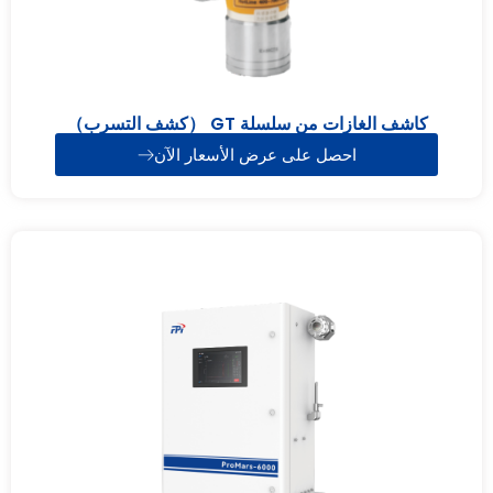
كاشف الغازات من سلسلة GT （كشف التسرب）
احصل على عرض الأسعار الآن