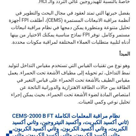
خاصةً بالنسبة للهيدروجين عالي التردد والـ HCI.
بفضل خبرتها التي تمتد لعقود في مجال البحث والتطوير في
أنظمة مراقبة الانبعاثات المستمرة (CEMS)، أطلقت FPI أجهزة
تحليل متنوعة ومتطورة يمكن دمجها في نظام مراقبة انبعاثات
مستمر وكامل. توفر FPI نماذج مناسبة يمكنك الاختيار من بينها
أدناه لتلبية متطلبات العملاء المختلفة لمراقبة مكونات محددة.
المبدأ
وهو نوع من تقنيات القياس التي تستخدم مقياس التداخل لتوليد
نمط التداخل، ثم تحويله إلى مطياف الأشعة تحت الحمراء. يعمل
مقياس الطيف بالأشعة تحت الحمراء على قياس التغير في
الطاقة بين حالات الطاقة الاهتزازية والدورانية الناتجة عن
امتصاص المادة لضوء الأشعة تحت الحمراء، بحيث يمكن إجراء
تحليل نوعي وكمي للعينات.
نظام مراقبة المعلمات الكاملة CEMS-2000 B FT
(ثاني أكسيد الكبريت، وأكسيد النيتروجين، وثاني أكسيد
الكبريت، وثاني أكسيد الكربون، وثاني أكسيد الكربون،
وثاني أكسيد الكربون، وثاني أكسيد الكربون، وثاني