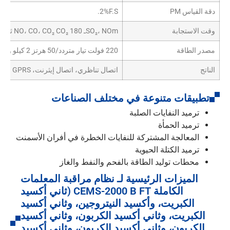
دقة القياس PM
2%F.S.
وقت الاستجابة
SO₂، NOmـ NO، CO، CO₂ CO₂ 180 ثانية (50 متر)؛ HCl، HF، NH₃ 300 ثانية;
مصدر الطاقة
220 فولت تيار متردد/50 هرتز 2 كيلو وات (بدون خط أخذ العينات والضاغط)
الناتج
اتصال تناظري، اتصال إيثرنت، RS485، GPRS، تشغيل النظام وإيقاف تشغيله، DP (اختياري)
تطبيقات متنوعة في مختلف الصناعات
ترميد النفايات الصلبة
ترميد الحمأة
المعالجة المشتركة للنفايات الخطرة في أفران الأسمنت
ترميد الكتلة الحيوية
محطات توليد الطاقة بالفحم والنفط والغاز
الميزات الرئيسية لـ نظام مراقبة المعلمات
الكاملة CEMS-2000 B FT (ثاني أكسيد
الكبريت، وأكسيد النيتروجين، وثاني أكسيد
الكبريت، وثاني أكسيد الكربون، وثاني أكسيد
الكربون، وثاني أكسيد الكربون، وثاني أكسيد