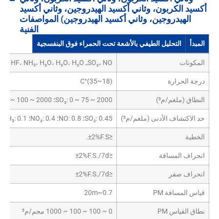
أكسيد الكربون، وثاني أكسيد الهيدروجين، وثاني أكسيد
الهيدروجين، وثاني أكسيد الهيدروجين) المواصفات
الفنية
المبدأ
التحليل الطيفي بالأشعة تحت الحمراء فوق البنفسجية
المكونات
SO₂، NOـ NO، O₂، CO₂، CO₂، HCl، HF، NH₃، H₂O، H₂O، H₂O، درجة الحرارة، التدفق، الضغط، الرطوبة
درجة الحرارة
(18~35)°C
النطاق (ملغم/م³)
SO₂: 0 ~ 75 ~ 2000؛ NO: 0 ~ 100 ~ 2000؛ NO₂: 0 ~ 50 ~ 1000؛ NOـ NOm_2093↩: 0 ~ 100 ~ 2000؛ NH₃: 0 ~ 10 ~ 50؛ HCl: 0 ~ 15 ~ 1500؛ HF: 0 ~ 10 ~ 50؛ CO: 0 ~ 75 ~ 1000؛ CO₂: 0 ~ 20%؛ H₂O: 0 ~ 40%؛ O₂: 0 ~ 25%;
حد الاكتشاف الأدنى (ملغم/م³)
SO₂: 0.45؛ NO: 0.8؛ NO₂: 0.4؛ NH₃: 0.1؛ HCl: 0.35؛ HF: 0.25؛ CO: 0.2؛ CO₂: 0.025%؛ H₂O: 0.1%;
الخطية
≤±2%F.S.
انجراف المسافة
≤±2%F.S./7d
انحراف صفر
≤±2%F.S./7d
قياس المسافة PM
0.7~20m
نطاق القياس PM
0 ~ 100 ~ 100 ~ 1000 مجم/م³