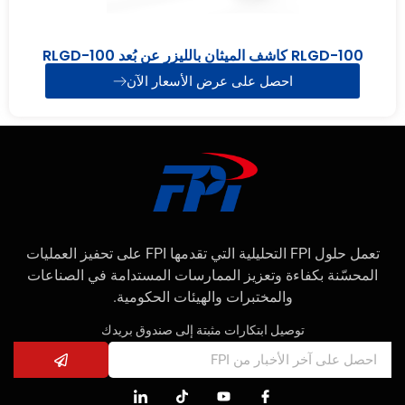
RLGD-100 كاشف الميثان بالليزر عن بُعد RLGD-100
احصل على عرض الأسعار الآن
تعمل حلول FPI التحليلية التي تقدمها FPI على تحفيز العمليات
المحسّنة بكفاءة وتعزيز الممارسات المستدامة في الصناعات
والمختبرات والهيئات الحكومية.
توصيل ابتكارات مثبتة إلى صندوق بريدك